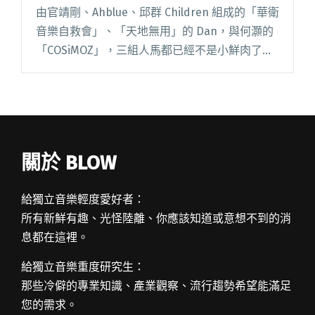
由官靖剛、Ahblue、邱群 Children 組成的「華衛
音樂自救會」、「天地無用」的 Dan，與何灝的
「COSiMOZ」，三組人馬都已經不是小鮮肉了，
他們從 20 幾歲的男孩，一路活到 30 歲，從一群
生氣的年輕人，到現在快變成生氣的中閱讀全文
"而立之年 DJ 午夜場 跟華衛音樂自救會一起活到
30 歲"
關於 BLOW
給獨立音樂輕度愛好者：
所有新鮮有趣、光怪陸離、你應該知道或意想不到的消
息都在這裡。
給獨立音樂重度研究生：
那些冷僻的專業知識、產業觀察、流行趨勢希望能滿足
您的需求。