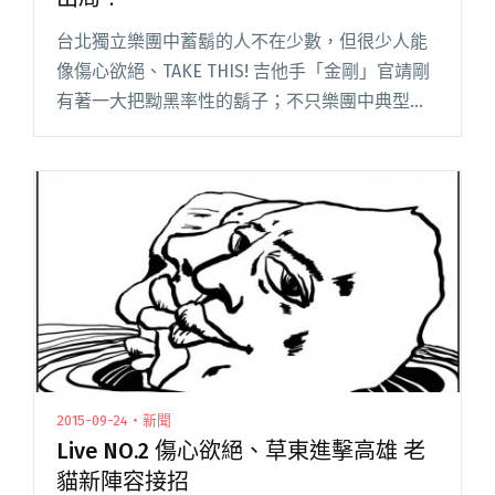
台北獨立樂團中蓄鬍的人不在少數，但很少人能
像傷心欲絕、TAKE THIS! 吉他手「金剛」官靖剛
有著一大把黝黑率性的鬍子；不只樂團中典型的
吉他手角色，他在華衛音樂自救會的 DJ 演出獨具
一格，以及不時於現場演出操著獨特嘻哈韻味、
幽默戲謔的饒閱讀全文 "SWAG！官靖剛的非典饒
舌要將你三振出局！"
2015-09-24・新聞
Live NO.2 傷心欲絕、草東進擊高雄 老
貓新陣容接招