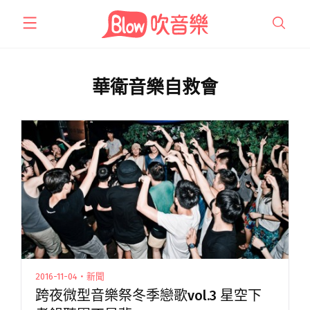
跳
至
主
要
內
華衛音樂自救會
容
2016-11-04・新聞
跨夜微型音樂祭冬季戀歌vol.3 星空下