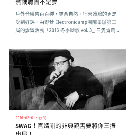
煮鍋聽團不是夢
戶外音樂祭百百種，結合自然、宿營體驗的更是
受到好評，由野營 Electronicamp團隊舉辦第三
屆的露營活動「2016 冬季戀歌 vol. 3_ 三隻青鳥
十二隻腳」，結合了廚房、酒吧、表演、煮鍋，
這次 6 組高品質樂團與 DJ 讓你體驗深閱讀全文
"跨夜微型音樂祭冬季戀歌vol.3 星空下煮鍋聽團
不是夢"
2016-02-01・新聞
SWAG！官靖剛的非典饒舌要將你三振
出局！