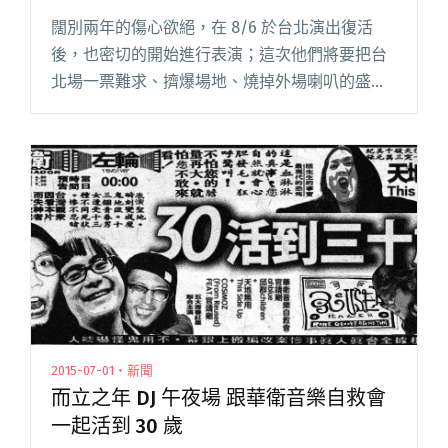
闊別兩年的傷心欲絕，在 8/6 於台北演出復活
後，也密切的開始進行表演；這次他們將要把台
北場一票難求、擠爆場地、燒掉外場喇叭的盛
況，帶往高雄百樂門酒館啦！ 傷心欲絕復出場獨
厚北部樂迷，是不能讓南台灣龐克熱愛者輕易接
受的。當時便讓許多樂迷湧入閱讀全文 "Live
NO.2 傷心欲絕、草東進擊高雄 老貓新陣容接招"
2015-07-01・新聞
而立之年 DJ 午夜場 跟華衛音樂自救會
一起活到 30 歲