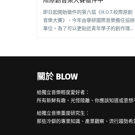
際原創音樂大賽徵件中
即日起開始徵件的第六屆《H.O.T.校際原創
音樂大賽》，今年由華研國際音樂擔任協辦
單位。為了可以更貼近青年學子的創作理
念，有別以往，特別邀請了林宥嘉擔任學級
長，希望藉由林宥嘉自身的經驗，以學級長
的身分，鼓勵所有具備創作才能以及夢想的
同學們報閱讀全文 "報名即有機會與華研簽
約 H.O.T校際原創音樂大賽徵件中"
關於 BLOW
給獨立音樂輕度愛好者：
所有新鮮有趣、光怪陸離、你應該知道或意想
給獨立音樂重度研究生：
那些冷僻的專業知識、產業觀察、流行趨勢希