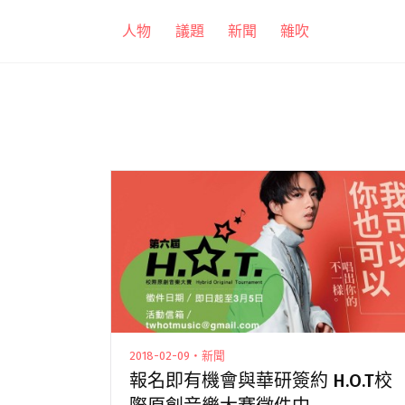
跳
人物
議題
新聞
雜吹
至
主
要
內
容
2018-02-09・新聞
報名即有機會與華研簽約 H.O.T校