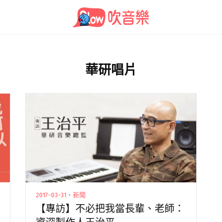
華研唱片
2017-03-31・新聞
【專訪】不必把我當長輩、老師：