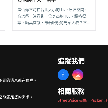
資深製作人王治平
是否你不時在台北大小的 Live 展演空間、
音樂祭，注意到一位身高約 185，體格標
準，頗具威嚴，帶著眼鏡的光頭大叔？不論
是 Legacy 還是河岸留言、搖滾辦桌還是這
世界音樂節，總能見到他穿梭在年輕樂迷之
中，駐足，專心地看著臺上比他年輕 閱讀
全文 "【專訪】不必把我當長輩、老師：資
深製作人王治平"
追蹤我們
不到的消息都在這裡。
相關服務
望能滿足您的需求。
StreetVoice 街聲
Packer