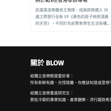
將於6/3在香港舉辦專場
民謠搖滾樂團老王樂隊，成員即將邁入 30
歲之際發行全新 EP《黃色的房子映照清晨
的天空》，不同於先前聚焦學生生活各種面
向，歌頌著關係裡的離別與愛情的逝去。
日前舉辦春天巡迴，11 天內一共演出 9
場，團員開心表示：「很久沒有舉辦專場，
這閱讀全文 "老王樂隊挑戰海外千人巡迴 宣
布將於6/3在香港舉辦專場"
關於 BLOW
給獨立音樂輕度愛好者：
所有新鮮有趣、光怪陸離、你應該知道或意想
給獨立音樂重度研究生：
那些冷僻的專業知識、產業觀察、流行趨勢希