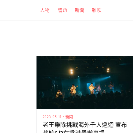
跳
人物
議題
新聞
雜吹
至
主
要
內
容
2023-05-17・新聞
老王樂隊挑戰海外千人巡迴 宣布