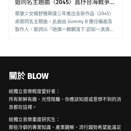
遊同名主題曲〈2045〉直抒台海戰爭場
景
華康少女楊舒雅睽違三年推出全新作品〈2045〉
桌遊同名主題曲，此曲由 Gummy B 擔任編曲及
製作人，歌詞以「砲彈一顆顆落下 認知一滴滴滲
透崩塌」展開，直接唱出台海戰爭的情景，反思
兩岸政治現況。 今日（8/29）在 YouTube 釋出
閱讀全文 "華康少女楊舒雅攜手Gummy B 譜寫桌
遊同名主題曲〈2045〉直抒台海戰爭場景"
關於 BLOW
給獨立音樂輕度愛好者：
所有新鮮有趣、光怪陸離、你應該知道或意想不到的消
息都在這裡。
給獨立音樂重度研究生：
那些冷僻的專業知識、產業觀察、流行趨勢希望能滿足