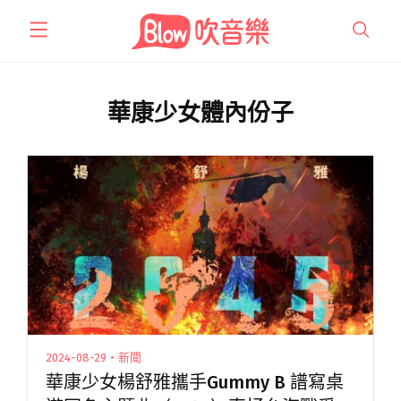
跳
至
主
要
內
華康少女體內份子
容
2024-08-29・新聞
華康少女楊舒雅攜手Gummy B 譜寫桌