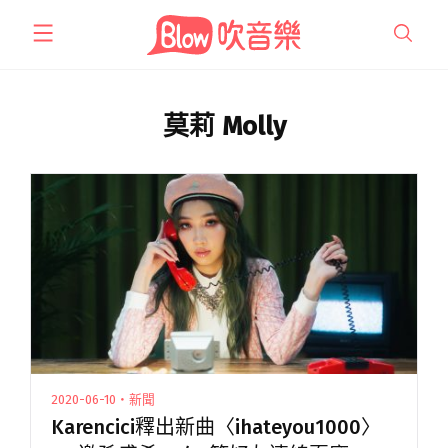
跳
至
主
要
內
莫莉 Molly
容
2020-06-10・新聞
Karencici釋出新曲〈ihateyou1000〉