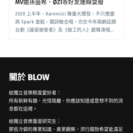
MV邀孫盛希、ØZI等好友連線耍廢
2020 上半年，Karencici 聲量大爆發，不只應邀
與 Spark 皇毅、關詩敏合唱，也在今年兩齣話題
台劇《誰是被害者》及《做工的人》獻聲演唱片
尾曲和插曲。近來受到疫情的影響，Karencici 宅
在家裡的時間變多，讓她靈感大爆發創作閱讀全
文 "Karencici釋出新曲〈ihateyou1000〉 MV邀
孫盛希、ØZI等好友連線耍廢"
關於 BLOW
給獨立音樂輕度愛好者：
所有新鮮有趣、光怪陸離、你應該知道或意想不到的消
息都在這裡。
給獨立音樂重度研究生：
那些冷僻的專業知識、產業觀察、流行趨勢希望能滿足