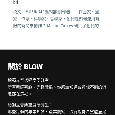
的
撰文／MUZIK AIR編輯部 創作者－－作曲家、畫
家、作家、科學家、哲學家，他們是如何運用有
限的時間來創作？ Mason Currey 研究了他們的
日常生活，有些人恪守紀律，用規律而嚴謹的生
活來確保創作靈感，另一些人反之，只有在創作
時才會閱讀全文 "藝術家的一天，他們是這樣度
過24小時的"
關於 BLOW
給獨立音樂輕度愛好者：
所有新鮮有趣、光怪陸離、你應該知道或意想不到的消
息都在這裡。
給獨立音樂重度研究生：
那些冷僻的專業知識、產業觀察、流行趨勢希望能滿足