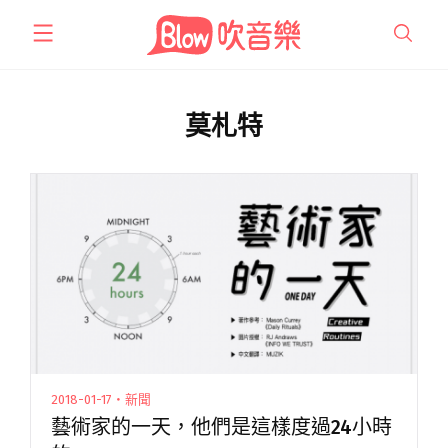
跳
至
主
要
內
莫札特
容
2018-01-17・新聞
藝術家的一天，他們是這樣度過24小時