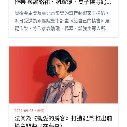
作樂 與謝銘祐、謝瓊煖、莫子儀等跨界
朗讀情感記憶
屢獲金馬獎及臺北電影獎的聲音藝術家王榆鈞，
近日受邀為兩廳院藝術計畫《給自己的情書》展
覽作樂，將作家袁瓊瓊、楊翠、郭強生等人所創
作，關於情感記憶的真摯文字，化為美麗的詩歌
進行布展。幕後編曲不僅搭檔吉他手大竹研、低
音提琴手王群婷、鼓手吳柏廷（落閱讀全文 "王
榆鈞為兩廳院《給自己的情書》展覽作樂 與謝銘
祐、謝瓊煖、莫子儀等跨界朗讀情感記憶"
2020-09-25・新聞
法蘭為《親愛的房客》打造配樂 推出前
導主題曲〈在夢裏〉