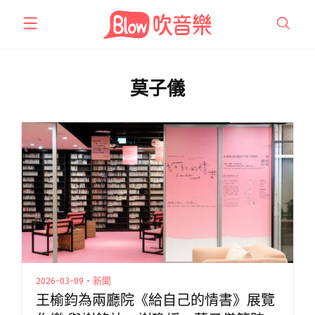
跳
至
主
要
內
莫子儀
容
2026-03-09・新聞
王榆鈞為兩廳院《給自己的情書》展覽