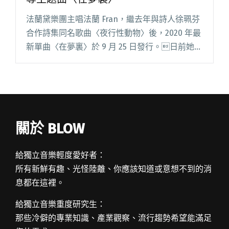
法蘭黛樂團主唱法蘭 Fran，繼去年與詩人徐珮芬
合作詩集同名歌曲〈夜行性動物〉後，2020 年最
新單曲〈在夢裏〉於 9 月 25 日發行。日前她才
宣布，將於 10 月 17 日的海邊的卡夫卡舉辦個人
出道十五週年演唱會「法蘭她 Fran H閱讀全文
"法蘭為《親愛的房客》打造配樂 推出前導主題
曲〈在夢裏〉"
關於 BLOW
給獨立音樂輕度愛好者：
所有新鮮有趣、光怪陸離、你應該知道或意想不到的消
息都在這裡。
給獨立音樂重度研究生：
那些冷僻的專業知識、產業觀察、流行趨勢希望能滿足