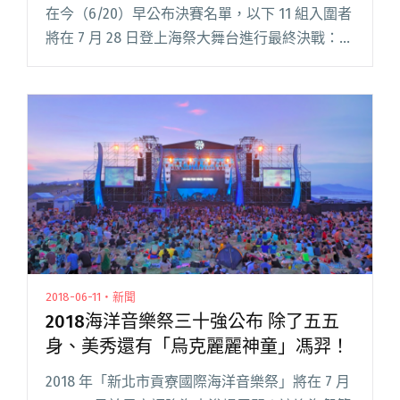
在今（6/20）早公布決賽名單，以下 11 組入圍者
將在 7 月 28 日登上海祭大舞台進行最終決戰：
夕陽武士 Sunset Samurai 五五身 Fiftybodyfifty
安懂 X Sav閱讀全文 "2018 海祭公布決賽入圍名
單：五五身、美秀集團、夕陽武士紛紛上榜"
2018-06-11・新聞
2018海洋音樂祭三十強公布 除了五五
身、美秀還有「烏克麗麗神童」馮羿！
2018 年「新北市貢寮國際海洋音樂祭」將在 7 月