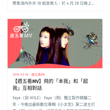
聚集海內外共 18 組音樂人，於 4 月 28 日晚上輪
番嗨唱 4 小時！擔任壓軸的「蛋堡 Soft Lipa」、
「李英宏 ak閱讀全文 "龍虎門音樂節INTRO卡司
大公開 18組藝人、50首歌曲、輪番嗨唱4小時"
2018-03-16・週五看MV
【週五看MV】飛的「本我」和「超
我」互相對話
Faye〈洞 HOLE〉 Faye（飛）獨立製作精釀二
年，今推出最新數位專輯《小太空》第二波主打