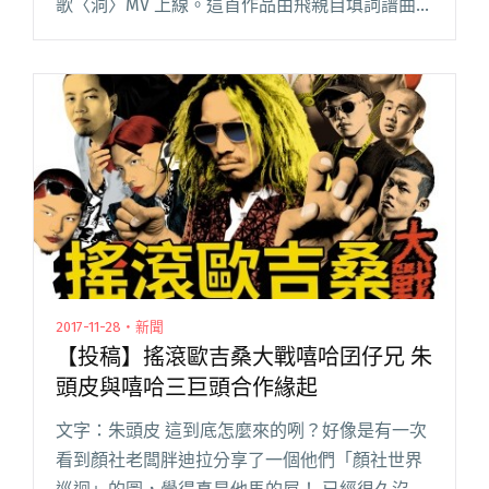
歌〈洞〉MV 上線。這首作品由飛親自填詞譜曲，
可說是代表飛現時心情的出口。 由新銳導演
「順」操刀，當他聽了飛的創作描述：「我在洞
的裡面，但腦已經閱讀全文 "【週五看MV】飛的
「本我」和「超我」互相對話"
2017-11-28・新聞
【投稿】搖滾歐吉桑大戰嘻哈囝仔兄 朱
頭皮與嘻哈三巨頭合作緣起
文字：朱頭皮 這到底怎麼來的咧？好像是有一次
看到顏社老闆胖迪拉分享了一個他們「顏社世界