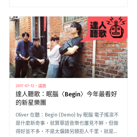
活都很正面、很樂觀，〈破了洞的美夢〉MV 更跑
到台北市立兒童新樂園取景，上演了一場主唱許
正泰被排擠的夢。 當然，閱讀全文 "【週五看
MV】這次真的傷心欲絕？劉暐大喊「我不幹
了！」"
2017-07-12・議題
達人聽歌：眠腦〈Begin〉今年最看好
的新星樂團
Oliver 在聽：Begin (Demo) by 眠腦 電子搖滾不
是什麼新奇事，就算華語音樂也屢見不鮮，但做
得好並不多，不是太偏鋒另類拒人千里，就是陳