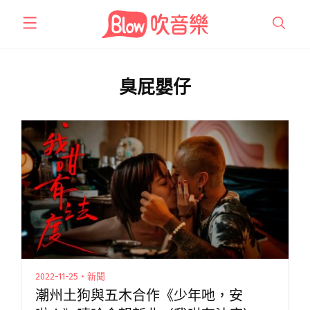
跳
至
主
要
內
臭屁嬰仔
容
2022-11-25・新聞
潮州土狗與五木合作《少年吔，安