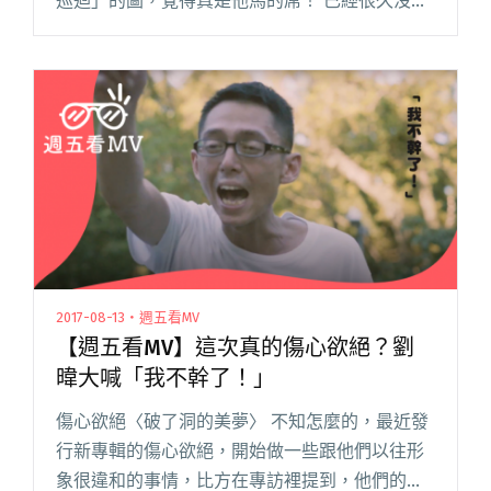
巡迴」的圖，覺得真是他馬的屌！ 已經很久沒有
玩嘻哈，想說來找這些嘻哈少年合辦演唱會，人
家不知肯不肯？因為常常在臉書上遇到顏社老闆
胖迪拉，就私下傳訊息問問，閱讀全文 "【投
稿】搖滾歐吉桑大戰嘻哈囝仔兄 朱頭皮與嘻哈三
巨頭合作緣起"
2017-08-13・週五看MV
【週五看MV】這次真的傷心欲絕？劉
暐大喊「我不幹了！」
傷心欲絕〈破了洞的美夢〉 不知怎麼的，最近發
行新專輯的傷心欲絕，開始做一些跟他們以往形
象很違和的事情，比方在專訪裡提到，他們的生