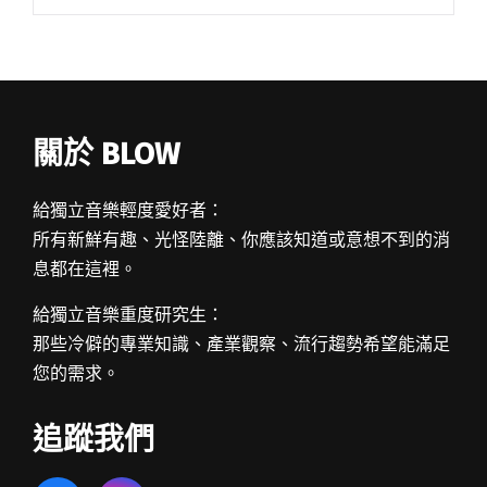
腔濫調不夠破格。眠腦同樣選取一條嚴峻的電搖
路，可他們懂得平衡，聰明地搾取摩登時髦的電
子音閱讀全文 "達人聽歌：眠腦〈Begin〉今年最
看好的新星樂團"
關於 BLOW
給獨立音樂輕度愛好者：
所有新鮮有趣、光怪陸離、你應該知道或意想不到的消
息都在這裡。
給獨立音樂重度研究生：
那些冷僻的專業知識、產業觀察、流行趨勢希望能滿足
您的需求。
追蹤我們