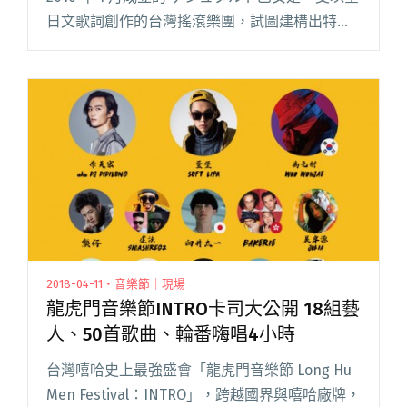
日文歌詞創作的台灣搖滾樂團，試圖建構出特有
的音樂世界觀、創造産生共鳴又具有實驗性質的
音樂。目前發行了兩張迷你專輯《Time Tr閱讀全
文 "【週五看MV】臭屁嬰仔邀玖壹壹春風獻聲 ゲ
シュタルト乙女新作台日皆好評"
2018-04-11・音樂節｜現場
龍虎門音樂節INTRO卡司大公開 18組藝
人、50首歌曲、輪番嗨唱4小時
台灣嘻哈史上最強盛會「龍虎門音樂節 Long Hu
Men Festival：INTRO」，跨越國界與嘻哈廠牌，