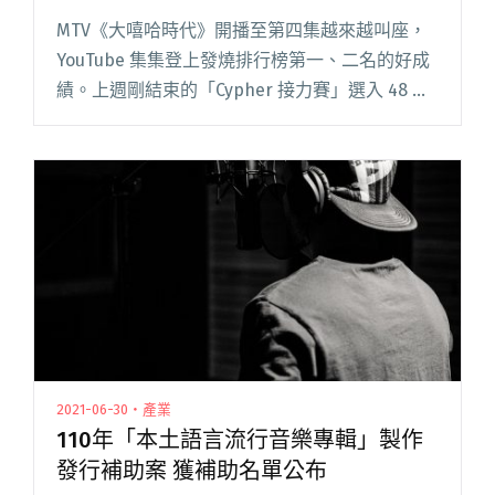
MTV《大嘻哈時代》開播至第四集越來越叫座，
YouTube 集集登上發燒排行榜第一、二名的好成
績。上週剛結束的「Cypher 接力賽」選入 48 位
選手進入下一關，而第五集登場的全新賽制「一
對一 Battle」，預計讓選手們拿出「最強的貨」
閱讀全文 "《大嘻哈時代》進入「釘孤枝」環節
太殘酷 熊仔為SOWUT落下男兒淚"
2021-06-30・產業
110年「本土語言流行音樂專輯」製作
發行補助案 獲補助名單公布