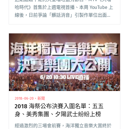
哈時代》首集於上週電視首播、本周 YouTube 上
線後，日前爭論「髒話消音」引製作單位出面滅
火，如今又因為導師評分制度被網友質疑，為何
「100 秒搶進賽」的賽制設定是由一位主審導師
決定該選手是否閱讀全文 "《大嘻哈時代》評審
規則不公平？製作單位解釋：主審並非一人意見"
2018-06-20・新聞
2018 海祭公布決賽入圍名單：五五
身、美秀集團、夕陽武士紛紛上榜
經過激烈的三場會前賽，海洋獨立音樂大賞終於