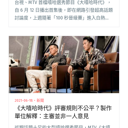
台視、MTV 首檔嘻哈選秀節目《大嘻哈時代》，
自 6 月 12 日播出首集後，即在網路引發超高話題
討論度，上週隨著「100 秒晉級賽」進入白熱
化，選手們紛紛拿出看家本領，展現最強實力。
早上上學、晚上寫歌或寫功課，年僅 15 歲的青蛙
打頭陣，閱讀全文 "《大嘻哈時代》收視倍數成
長 嘻哈板批評引熊仔發文：你的每一個點閱都在
創造歷史"
2021-06-18・新聞
《大嘻哈時代》評審規則不公平？製作
單位解釋：主審並非一人意見
近期話題十足的大型嘻哈選秀節目，MTV《大嘻