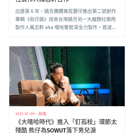
出道第 6 年，饒舌團體臭屁嬰仔推出第二號創作
專輯《街仔路》找來台灣饒舌另一大廠顏社御用
製作人萬志軒 aka 嘻哈魯智深全力製作。首波主
打〈三歲小孩〉，由歐吉虎打頭陣，緩緩饒出對
於人情世故、對於愛的理解，屁辰的副歌串起整
首歌曲，而立勝的段落閱讀全文 "臭屁嬰仔第二
張專輯《街仔路》 攜手顏社製作人萬志軒合作"
2021-07-09・新聞
《大嘻哈時代》進入「釘孤枝」環節太
殘酷 熊仔為SOWUT落下男兒淚