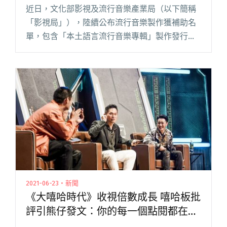
近日，文化部影視及流行音樂產業局（以下簡稱
「影視局」），陸續公布流行音樂製作獲補助名
單，包含「本土語言流行音樂專輯」製作發行補
助案，從名單可以發現臭屁嬰仔、曹雅雯、黃浩
庭（落日飛車）、黃連煜、彭佳慧及鄭宜農，一
共有 22 案件入選，最高獲得閱讀全文 "110年「本
土語言流行音樂專輯」製作發行補助案 獲補助名
單公布"
2021-06-23・新聞
《大嘻哈時代》收視倍數成長 嘻哈板批
評引熊仔發文：你的每一個點閱都在創
造歷史