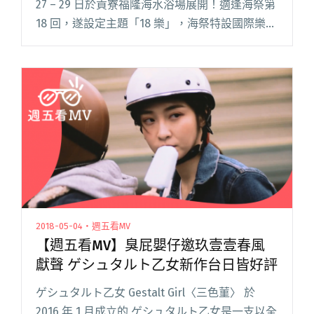
27 – 29 日於貢寮福隆海水浴場展開！適逢海祭第
18 回，遂設定主題「18 樂」，海祭特設國際樂團
交流的「跨國拼場世界台」，以及運用漁船搭建
而成的「熱浪搖滾小舞台」，要閱讀全文 "2018
海洋音樂祭三十強公布 除了五五身、美秀還有
「烏克麗麗神童」馮羿！"
2018-05-04・週五看MV
【週五看MV】臭屁嬰仔邀玖壹壹春風
獻聲 ゲシュタルト乙女新作台日皆好評
ゲシュタルト乙女 Gestalt Girl〈三色菫〉 於
2016 年 1 月成立的 ゲシュタルト乙女是一支以全