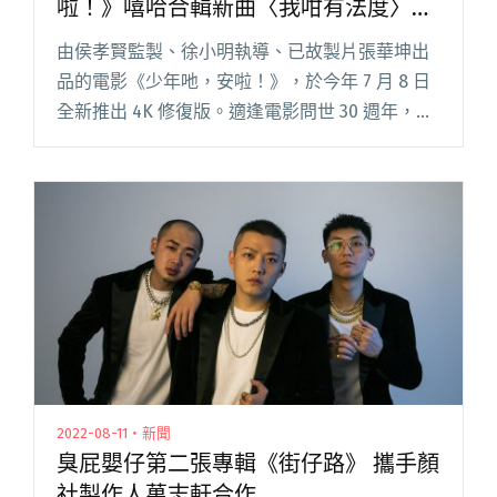
啦！》嘻哈合輯新曲〈我咁有法度〉
MV拍攝竟引起員警到場關切
由侯孝賢監製、徐小明執導、已故製片張華坤出
品的電影《少年吔，安啦！》，於今年 7 月 8 日
全新推出 4K 修復版。適逢電影問世 30 週年，擔
任監製的倪重華號召知名嘻哈歌手重新製作 2022
嘻哈版電影原聲帶，帶來《少年吔，安啦！》30
閱讀全文 "潮州土狗與五木合作《少年吔，安
啦！》嘻哈合輯新曲〈我咁有法度〉 MV拍攝竟引
起員警到場關切"
2022-08-11・新聞
臭屁嬰仔第二張專輯《街仔路》 攜手顏
社製作人萬志軒合作