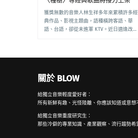
〈種樹〉等經典歌曲將接力上架
獲獎無數的音樂人林生祥多年來累積許多經
典作品、影視主題曲，語種橫跨客語、華
語、台語，卻從未進軍 KTV。近日適逢改編
自專輯《臨暗》的戲劇《都市開基祖》在客
家電視台開播，林生祥的作品也宣布將分波
段在 KTV 上架。 首波將於 5/14 搶先露閱讀
全文 "林生祥首度登陸 KTV！〈有無〉、
〈種樹〉等經典歌曲將接力上架"
關於 BLOW
給獨立音樂輕度愛好者：
所有新鮮有趣、光怪陸離、你應該知道或意想
給獨立音樂重度研究生：
那些冷僻的專業知識、產業觀察、流行趨勢希