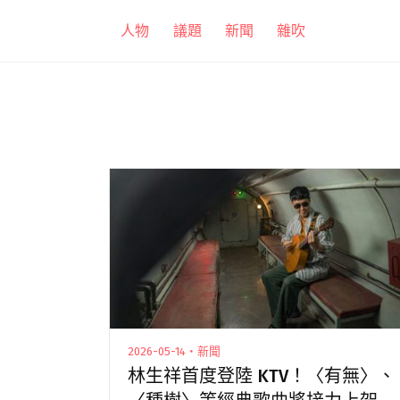
跳
人物
議題
新聞
雜吹
至
主
要
內
容
2026-05-14・新聞
林生祥首度登陸 KTV！〈有無〉、