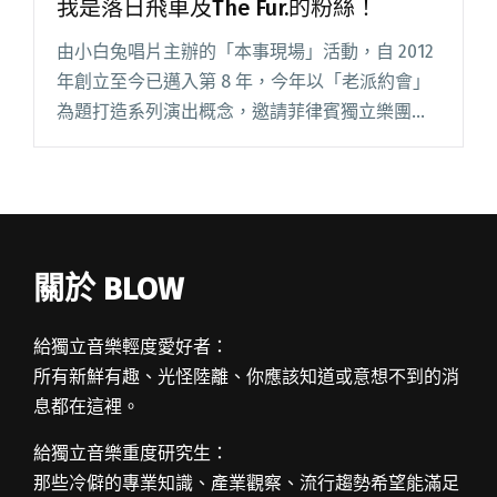
我是落日飛車及The Fur.的粉絲！
由小白兔唱片主辦的「本事現場」活動，自 2012
年創立至今已邁入第 8 年，今年以「老派約會」
為題打造系列演出概念，邀請菲律賓獨立樂團
Mellow Fellow、泰國小王子 Phum Viphurit、加
拿大異色樂團 Timber Ti閱讀全文 "Phum
Viphurit的老派約會行前短訪：我是落日飛車及
The Fur.的粉絲！"
關於 BLOW
給獨立音樂輕度愛好者：
所有新鮮有趣、光怪陸離、你應該知道或意想不到的消
息都在這裡。
給獨立音樂重度研究生：
那些冷僻的專業知識、產業觀察、流行趨勢希望能滿足