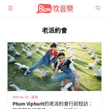
跳
至
主
要
內
老派約會
容
2019-04-30・新聞
Phum Viphurit的老派約會行前短訪：