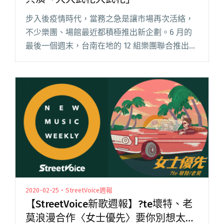
步入後疫情時代，當務之急是讓市場再次活絡，
不少樂團、場館最近都積極推出新企劃。6 月的
最後一個週末，台南在地的 12 組樂團聯合推出
「大大武花大武花」活動，邀你到 TCRC 及 Seety
新城視看表演。 常去台南旅行的人應該都知道，
「大大閱讀全文 "以經典夜市口訣為名 12組台南
樂團接棒共演「大大武花大武花」"
2020-02-25・StreetVoice週報
【StreetVoice新歌週報】?te壞特、老
莫浪漫合作〈女士優先〉要你別想太多