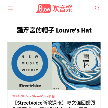
跳
至
主
要
內
羅浮宮的帽子 Louvre’s Hat
容
2020-08-04・StreetVoice週報
【StreetVoice新歌週報】廖文強回歸跟