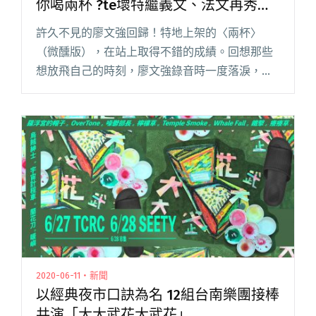
你喝兩杯 ?te壞特繼義文、法文再秀西
文
許久不見的廖文強回歸！特地上架的〈兩杯〉
（微醺版），在站上取得不錯的成績。回想那些
想放飛自己的時刻，廖文強錄音時一度落淚，所
以他想對你說，偶爾不用太努力也沒關係，歌曲
鋪上了酒吧環境音，希望能讓一直堅強的你放
鬆。?te 壞特新曲〈En Mi 閱讀全文
"【StreetVoice新歌週報】廖文強回歸跟你喝兩
杯 ?te壞特繼義文、法文再秀西文"
2020-06-11・新聞
以經典夜市口訣為名 12組台南樂團接棒
共演「大大武花大武花」