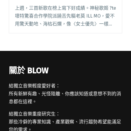
只管簡單愛
上週，三首新歌在榜上寫下好成績。神秘歌姬 ?te
壞特驚喜合作學院派饒舌先驅老莫 ILL MO，愛不
用驚天動地、海枯石爛，像〈女士優先〉一樣愜
意最自在；阿丹玩球球〈港〉寫於綠島，看過無
數次潮起與潮落，終領悟不可控之事太多，詞曲
雖憂傷，溫暖的閱讀全文 "【StreetVoice新歌週
報】?te壞特、老莫浪漫合作〈女士優先〉要你別
想太多只管簡單愛"
關於 BLOW
給獨立音樂輕度愛好者：
所有新鮮有趣、光怪陸離、你應該知道或意想不到的消
息都在這裡。
給獨立音樂重度研究生：
那些冷僻的專業知識、產業觀察、流行趨勢希望能滿足
您的需求。