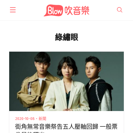
跳
至
主
要
內
綠繡眼
容
2020-10-08・新聞
街角無常音樂祭告五人壓軸回歸 一般票