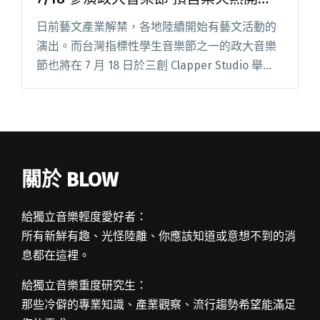
賣！
日前藝文產業解禁，各地陸續開始有藝文活動的
演出。而台灣指標性學生音樂節之一的政大音樂
節也將在 7 月 18 日於三創 Clapper Studio 舉
辦，本屆主題為《灰色霓虹地帶》，探索重生抑
或是毀滅之概念，並將欲傳達之理念完美體現於
卡司的閱讀全文 "滅火器、老王樂隊、傻子與白
痴等卡司 7/18 參演政大音樂節 預售票火熱開
賣！"
關於 BLOW
給獨立音樂輕度愛好者：
所有新鮮有趣、光怪陸離、你應該知道或意想不到的消
息都在這裡。
給獨立音樂重度研究生：
那些冷僻的專業知識、產業觀察、流行趨勢希望能滿足