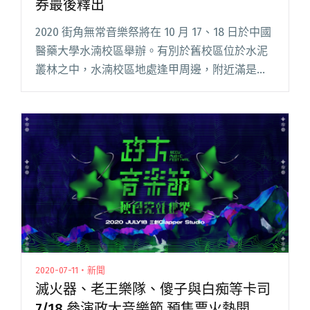
券最後釋出
2020 街角無常音樂祭將在 10 月 17、18 日於中國
醫藥大學水湳校區舉辦。有別於舊校區位於水泥
叢林之中，水湳校區地處逢甲周邊，附近滿是綠
地，可謂鬧中取靜。為了照顧外地來的朋友們，
團隊也特別製作了周遭的吃喝玩樂地圖，分享他
們平常愛吃的閱讀全文 "街角無常音樂祭告五人
壓軸回歸 一般票券最後釋出"
2020-07-11・新聞
滅火器、老王樂隊、傻子與白痴等卡司
7/18 參演政大音樂節 預售票火熱開