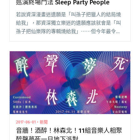
巡演終場鬥法 Sleep Party People
若說資深漫畫迷遺願是「叫孫子把獵人的結局燒
給我」，那資深獨立樂迷的遺願應該就會是「叫
孫子把仙樂隊的專輯燒給我」⋯⋯但今年最令人
期待的台灣樂團「仙樂隊」終於釋出 2018 年的巡
迴訊息，並確認將於今年發行專輯作品。 2001 年
組團的仙樂隊，閱讀全文 "不用燒給我啦！仙樂
隊新作品今年發行 巡演終場鬥法 Sleep Party
People"
2017-06-01・新聞
音牆！酒醉！林森北！11組音樂人相聚
醉聲夢死一日地下派對