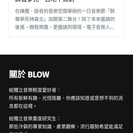
在練團、錄音的音樂空間舉辦的一日音樂節「醉
聲夢死林森北」加開第二舞台！除了本來邀請的
後搖、瞪鞋樂團，更邀請到環境、電子音樂人一
同助陣，預計這場一日活動將有 11 組音樂人輪番
上陣！ 「醉聲夢死林森北」6/11 於台北延聲音樂
舉辦，預期為一場閱讀全文 "音牆！酒醉！林森
北！11組音樂人相聚醉聲夢死一日地下派對"
關於 BLOW
給獨立音樂輕度愛好者：
所有新鮮有趣、光怪陸離、你應該知道或意想不到的消
息都在這裡。
給獨立音樂重度研究生：
那些冷僻的專業知識、產業觀察、流行趨勢希望能滿足