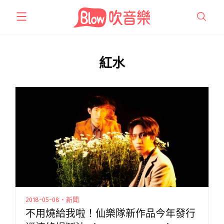
跳
至
主
要
內
紅水
容
2018-05-08・新聞
不用燒給我啦！仙樂隊新作品今年發行