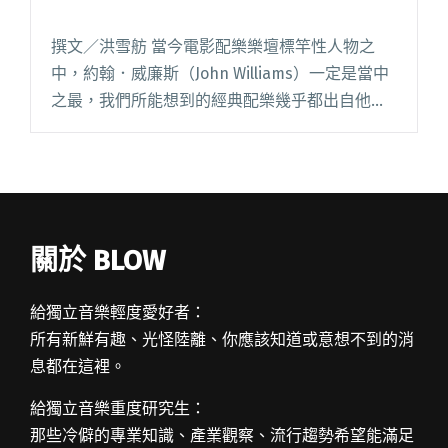
撰文／洪雪舫 當今電影配樂樂壇標竿性人物之
中，約翰．威廉斯（John Williams）一定是當中
之最，我們所能想到的經典配樂幾乎都出自他
手：《大白鯊》、《E.T.》、《辛德勒的名單》
等，包括貫穿全系列《哈利波特》的〈Hedwig̵閱
讀全文 "電影配樂的一代宗師－約翰．威廉斯"
關於 BLOW
給獨立音樂輕度愛好者：
所有新鮮有趣、光怪陸離、你應該知道或意想不到的消
息都在這裡。
給獨立音樂重度研究生：
那些冷僻的專業知識、產業觀察、流行趨勢希望能滿足