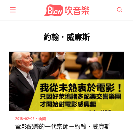
跳
至
主
要
內
約翰．威廉斯
容
2018-02-27・新聞
電影配樂的一代宗師－約翰．威廉斯