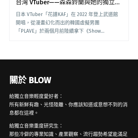
台灣 VTuber——森森鈴蘭與她的獨立音
樂破圈記
日本 VTuber「花譜KAF」在 2022 年登上武道館
開唱，從漫畫幻化而出的韓國虛擬男團
「PLAVE」於兩個月前陸續拿下《Show
Champion》、《Show!音樂中心》兩大韓國指標
性音樂節目冠軍，成為現象級的偶像團體⋯⋯在
元宇宙的閱讀全文 "【吹專訪】首位舉辦大型實
體演唱會的台灣 VTuber——森森鈴蘭與她的獨立
音樂破圈記"
關於 BLOW
給獨立音樂輕度愛好者：
所有新鮮有趣、光怪陸離、你應該知道或意想不到的消
息都在這裡。
給獨立音樂重度研究生：
那些冷僻的專業知識、產業觀察、流行趨勢希望能滿足