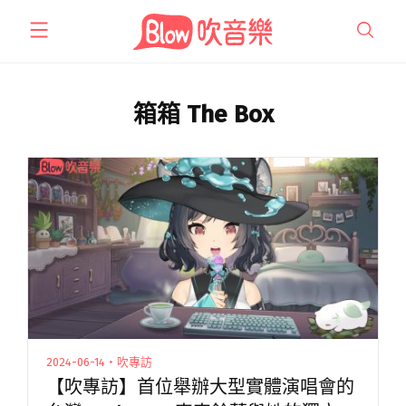
跳
至
主
要
內
箱箱 The Box
容
2024-06-14・吹專訪
【吹專訪】首位舉辦大型實體演唱會的