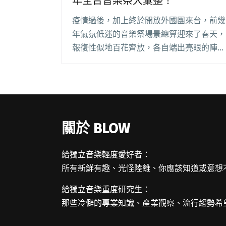
年全台音樂祭大彙整！
疫情過後，加上終於開放外國團來台，前幾
年氣氛低迷的音樂祭場景總算迎來了春天，
報復性似地百花齊放，各自端出亮眼的陣容
和特色，讓聽團仔們眼花撩亂。想看的演出
太多，預算跟時間卻太少？吹編這就整理了
2023 下半年的全台各大音樂祭，陣容、時
間、地閱讀全文 "手頭的文化幣還沒用完？
2023下半年全台音樂祭大彙整！"
關於 BLOW
給獨立音樂輕度愛好者：
所有新鮮有趣、光怪陸離、你應該知道或意想
給獨立音樂重度研究生：
那些冷僻的專業知識、產業觀察、流行趨勢希