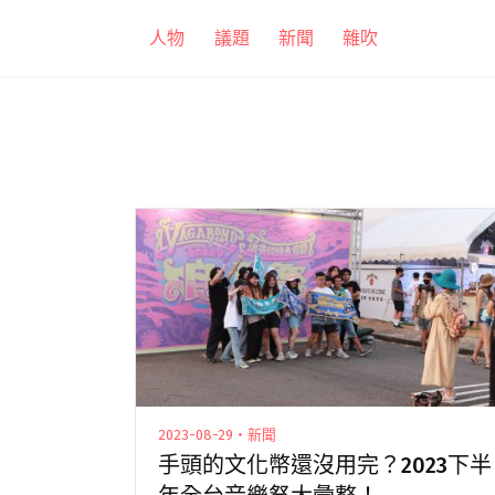
跳
人物
議題
新聞
雜吹
至
主
要
內
容
2023-08-29・新聞
手頭的文化幣還沒用完？2023下半