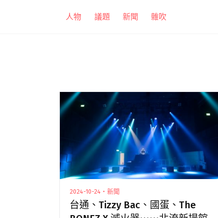
跳
人物
議題
新聞
雜吹
至
主
要
內
容
2024-10-24・新聞
台通、Tizzy Bac、國蛋、The