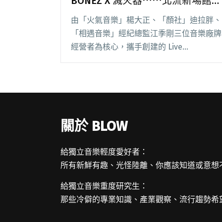
BONEZ X 滅火器⋯⋯北流新場館
SUB 開幕在即 強檔演出連環到年
由「火氣音樂」楊大正、「顏社」迪拉胖、
底
「相遇音樂」經紀總監江季剛三位音樂廠牌
經營者為核心，攜手創建的 Live
House「SUB」，將於 11 月正式開幕。 日
前一連串演出公布，皆在 SUB 上演，場館
一開幕即宣告全力衝刺。從 11/01閱讀全文
"台通、Tizzy Bac、國蛋、The BONEZ X 滅
火器⋯⋯北流新場館 SUB 開幕在即 強檔演
關於 BLOW
出連環到年底"
給獨立音樂輕度愛好者：
所有新鮮有趣、光怪陸離、你應該知道或意想
給獨立音樂重度研究生：
那些冷僻的專業知識、產業觀察、流行趨勢希