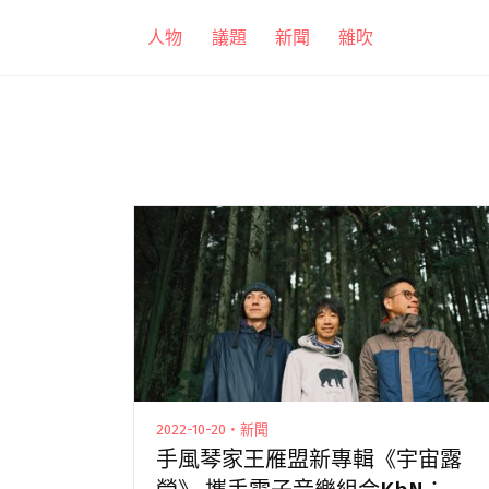
跳
人物
議題
新聞
雜吹
至
主
要
內
容
2022-10-20・新聞
手風琴家王雁盟新專輯《宇宙露