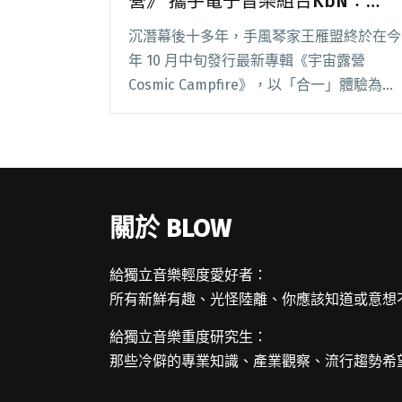
營》 攜手電子音樂組合KbN：
「也許我們形塑出了另一種星球的
沉潛幕後十多年，手風琴家王雁盟終於在今
大自然樣貌。」
年 10 月中旬發行最新專輯《宇宙露營
Cosmic Campfire》，以「合一」體驗為核
心。在他手風琴的原聲基底外，加上電子音
樂組合 KbN 詩意且有機的編曲，擴大創作
的格局，聽似冷硬的電子樂，與較為閱讀全
文 "手風琴家王雁盟新專輯《宇宙露營》 攜
手電子音樂組合KbN：「也許我們形塑出了
關於 BLOW
另一種星球的大自然樣貌。」"
給獨立音樂輕度愛好者：
所有新鮮有趣、光怪陸離、你應該知道或意想
給獨立音樂重度研究生：
那些冷僻的專業知識、產業觀察、流行趨勢希