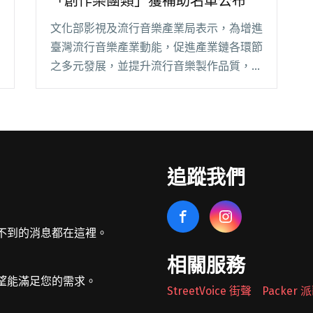
「創作樂團類」獲補助名單公布
文化部影視及流行音樂產業局表示，為增進
臺灣流行音樂產業動能，促進產業鏈各環節
之多元發展，並提升流行音樂製作品質，以
強化在全球之競爭力與影響力，將補助類型
分成「創作樂團」、「錄製升級」以及「影
視原創音樂歌曲」三類之「音樂製作發行補
助案」。 今閱讀全文 "110年流行音樂製作
發行補助案 「創作樂團類」獲補助名單公
追蹤我們
布"
不到的消息都在這裡。
相關服務
望能滿足您的需求。
StreetVoice 街聲
Packer