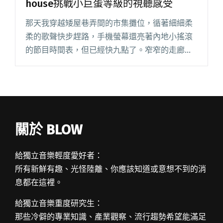
house挑戰小巨蛋等級的視聽感受
那天我穿越矮屋巷弄間的市集攤位，循著細細柔
柔的歌聲快步趕路，手機螢幕還亮著內地小搖滾
的節目時間表，但已經快九點了。窄窄的走廊的
盡頭，空氣密度忽然變得獨特，庭院塞滿或坐或
站的人聽眾，卻異常安靜，每個人都摒住呼吸似
的，連木吉他刷弦的摩擦聲都分外閱讀全文 "江
松霖演唱會製作團隊：我們想在live house挑戰小
巨蛋等級的視聽感受"
關於 BLOW
給獨立音樂輕度愛好者：
所有新鮮有趣、光怪陸離、你應該知道或意想不到的消
息都在這裡。
給獨立音樂重度研究生：
那些冷僻的專業知識、產業觀察、流行趨勢希望能滿足