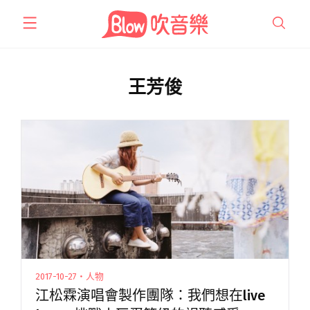
跳
至
主
要
內
王芳俊
容
2017-10-27・人物
江松霖演唱會製作團隊：我們想在live