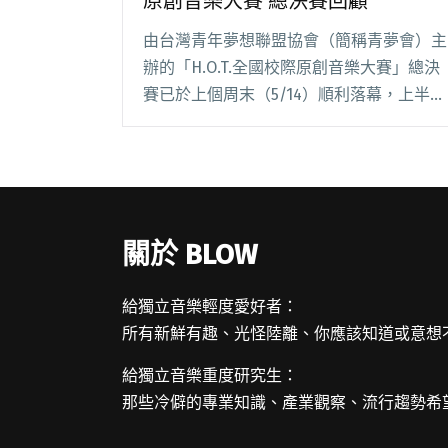
原創音樂大賽 總決賽回顧
由台灣青年夢想聯盟協會（簡稱青夢會）主
辦的「H.O.T.全國校際原創音樂大賽」總決
賽已於上個周末（5/14）順利落幕，上半場
由 12 組高中職參賽者相繼登場，下半場則
為大專生組賽事。天氣晴朗的午後相當炎
熱，在人潮熙來攘往的台北信義區香堤大道
閱讀全文 "現場直擊：H.O.T 第四屆全國校
際原創音樂大賽 總決賽回顧"
關於 BLOW
給獨立音樂輕度愛好者：
所有新鮮有趣、光怪陸離、你應該知道或意想
給獨立音樂重度研究生：
那些冷僻的專業知識、產業觀察、流行趨勢希