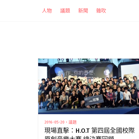
跳
人物
議題
新聞
雜吹
至
主
要
內
容
2016-05-20・議題
現場直擊：H.O.T 第四屆全國校際