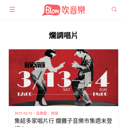
跳
至
主
要
內
爛調唱片
容
2021-03-12・音樂節｜現場
集結多家唱片行 爛攤子音樂市集週末登