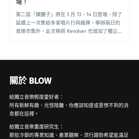
場！
第二屆「爛攤子」將在 3 月 13、14 日登場，除了
延續上一次集結多家唱片行與廠牌，舉辦兩日的
音樂市集外，此次移師 Revolver 也增加了獨立音
樂演出，更特別邀請曾任職於台灣淘兒唱片的傑
格開講，分享那一段台灣唱片行的輝煌歷史。 爛
調唱閱讀全文 "集結多家唱片行 爛攤子音樂市集
週末登場！"
關於 BLOW
給獨立音樂輕度愛好者：
所有新鮮有趣、光怪陸離、你應該知道或意想不到的消
息都在這裡。
給獨立音樂重度研究生：
那些冷僻的專業知識、產業觀察、流行趨勢希望能滿足