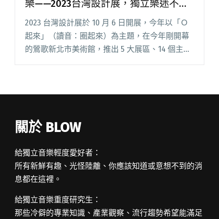
樂——2023台灣設計展，獨立樂迷不容
錯過的展區「Life in Circle」
2023 台灣設計展於 10 月 6 日開展，今年以「Ｏ
起來」（讀音：圈起來）為主題，在今年剛開幕
的鶯歌新北市美術館，推出 5 大展區、14 個主題
展覽與 7 處衛星展。 其中，位在一樓的藝術街坊
及戶外園區的「Life in Circle」閱讀全文 "刻畫聽
團仔的房間，邀春艷、百合花作樂——2023台灣
設計展，獨立樂迷不容錯過的展區「Life in
Circle」"
關於 BLOW
給獨立音樂輕度愛好者：
所有新鮮有趣、光怪陸離、你應該知道或意想不到的消
息都在這裡。
給獨立音樂重度研究生：
那些冷僻的專業知識、產業觀察、流行趨勢希望能滿足