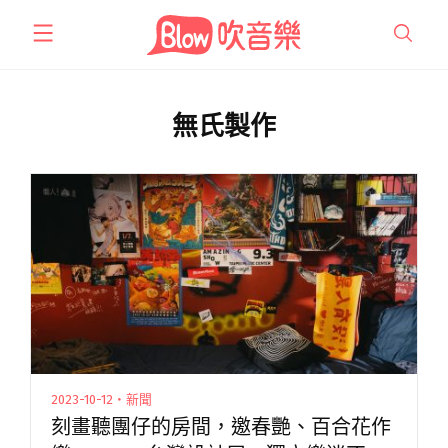
跳
至
主
要
內
無氏製作
容
2023-10-12・新聞
刻畫聽團仔的房間，邀春艷、百合花作