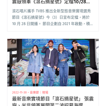
震嶽領軍《滾石摘星號》定檔10/28開
播
滾石唱片攜手 TVBS 推出全新型態音樂實境選秀
節目《滾石摘星號》今（3）日宣布定檔，將於
10 月 28 日開播。 節目企劃自 2021 年啟動，積極
尋找優質好聲音，經由萬人海選後留下 30 位音樂
好手參與節目錄製。貫串節目主軸的「音樂頭閱
讀全文 "滾石攜手TVBS推實境音樂選秀節目 張震
嶽領軍《滾石摘星號》定檔10/28開播"
2022-11-30・音樂節｜現場
最新音樂實境節目「滾石摘星號」 張震
嶽、米非領軍展開第二波招募海選