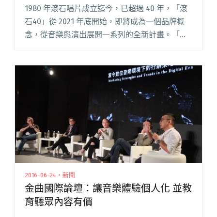
翻唱滾石金曲
1980 年滾石唱片成立迄今，已超過 40 年，「滾
石40」從 2021 年底開始，即將成為一個品牌概
念，從音樂與演出展開一系列的全新計畫。「滾
石40」推出的第一個系列計畫就是「滾石撞樂
隊，40團拼經典」，由滾石唱片召集兩岸各 20
組樂團閱讀全文 "「滾石40撞樂隊」傷心欲絕、
大象體操、P.K.14、Carsick Cars⋯⋯40樂團將翻
唱滾石金曲"
2016-06-24・新聞
金曲國際論壇：讓音樂體驗個人化 並教
育聽眾內容有價