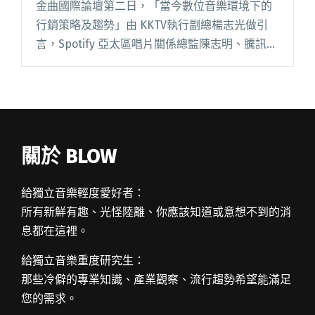
金曲國際論壇第二日，「當今數位音樂環境下的
行銷策略及趨勢」由 KKTV執行副總楊志光做引
言，Spotify 亞太區唱片關係總監陳志明、騰訊數
位音樂部總經理吳偉林、滾石唱片新媒體暨商務
開發經理段書厚以及 Believe Digital 亞太區閱讀
全文 "金曲國際論壇：讓音樂體驗個人化 並教育
聽眾內容有價"
關於 BLOW
給獨立音樂輕度愛好者：
所有新鮮有趣、光怪陸離、你應該知道或意想不到的消
息都在這裡。
給獨立音樂重度研究生：
那些冷僻的專業知識、產業觀察、流行趨勢希望能滿足
您的需求。