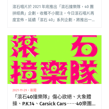
滾石唱片於 2021 年底推出「滾石撞樂隊，40 團
拼經典」企劃，收穫不小關注，今日滾石唱片再
度宣佈，延續「滾石 40」系列企劃，將推出一檔
真人實境音樂節目——「滾石摘星號」，由滾石
家族的巨星偶像們，親自到台灣的各個角落發掘
音樂人才，除呈現閱讀全文 "滾石撞樂隊之後，
「滾石40」將推出一檔真人實境音樂節目「滾石
摘星號」"
2021-11-29・新聞
「滾石40撞樂隊」傷心欲絕、大象體
操、P.K.14、Carsick Cars⋯⋯40樂團將