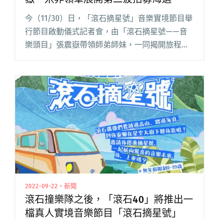
今（11/30）日，「滾石摘星號」音樂實境節目舉
行節目啟動儀式記者會，由「滾石摘星號——音
樂頭目」張震嶽帶領師弟師妹，一同揭開旅程序
幕，並宣布展開第二波招募海選，即日起至 12 月
18 日在 UP 直播平台，歡迎所有歌唱好手踴躍推
薦與報名閱讀全文 "最新音樂實境節目「滾石摘
星號」 張震嶽、米非領軍展開第二波招募海選"
2022-09-22・新聞
滾石撞樂隊之後，「滾石40」將推出一
檔真人實境音樂節目「滾石摘星號」