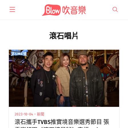
跳
至
主
要
內
滾石唱片
容
2023-10-04・新聞
滾石攜手TVBS推實境音樂選秀節目 張