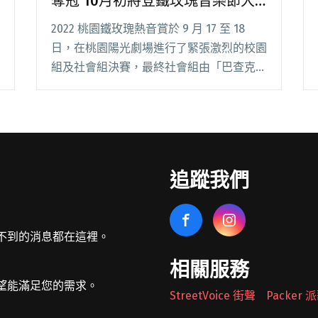
奪冠 10月初將登鐵玫瑰音樂節大
舞台
2022 桃園鐵玫瑰熱音賞於 9 月 17 至 18
日，在桃園陽光劇場進行了緊張激烈的校園
組及社會組決賽，最終社會組由「巴查克
Pacak」奪冠並獲得 40 萬元獎金，校園組
則由「工口紳士」拿下冠軍並可獲得 15 萬
元獎金。其他得獎團隊有閱讀全文 "鐵玫瑰
熱音賞由工口紳士、巴查克奪冠 10月初將
登鐵玫瑰音樂節大舞台"
追蹤我們
不到的消息都在這裡。
相關服務
望能滿足您的需求。
StreetVoice 街聲
Packer