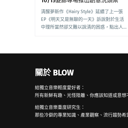
10/15髮廊專場推出創意洗頭票
清醒夢新作《Hairy Style》延續了上一張
EP《明天又是無聊的一天》訴說對於生活
中理所當然卻又難以說清的困惑，點出人們
在與他人來往當中，常常因為面對他人各式
各樣的毛病，充滿著抱怨與指責。 闊別 2
年再發新作，團員們表示：「這次主要閱讀
全文 "清醒夢推出新EP《Hairy Style》
10/15髮廊專場推出創意洗頭票"
關於 BLOW
給獨立音樂輕度愛好者：
所有新鮮有趣、光怪陸離、你應該知道或意想
給獨立音樂重度研究生：
那些冷僻的專業知識、產業觀察、流行趨勢希