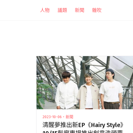
跳
人物
議題
新聞
雜吹
至
主
要
內
容
2023-10-06・新聞
清醒夢推出新EP《Hairy Style》