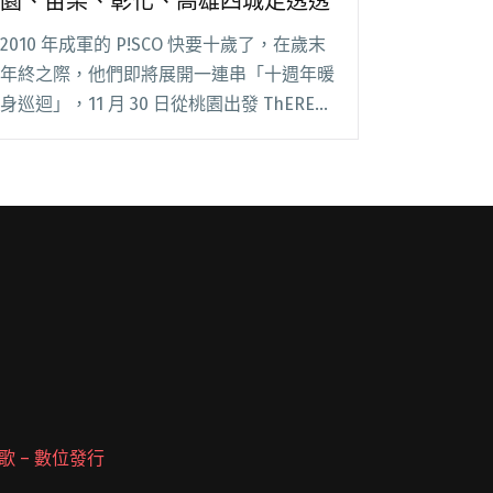
園、苗栗、彰化、高雄四城走透透
2010 年成軍的 P!SCO 快要十歲了，在歲末
年終之際，他們即將展開一連串「十週年暖
身巡迴」，11 月 30 日從桃園出發 ThERE，
接下來陸續前往苗栗沃野之音（12/29）、
高雄 LIVE WAREHOUSE（1/4）以及彰化福
大祿閱讀全文 "P!SCO十週年暖身巡迴即將
開跑 桃園、苗栗、彰化、高雄四城走透透"
 派歌 – 數位發行