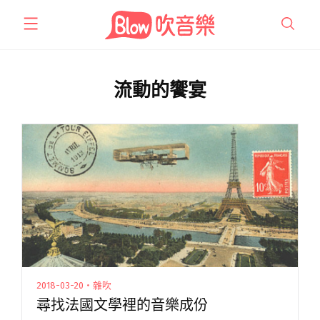
跳
至
主
要
內
流動的饗宴
容
2018-03-20・雜吹
尋找法國文學裡的音樂成份