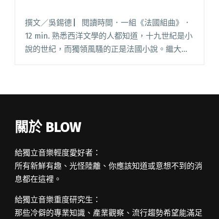
撰文／吳錫德 ▏閱讀時間．一組《法國組曲》．
12 min. 熟悉西洋文學的人都知道，十九世紀是小
說的世紀，而獨領風騷的正是法國小說。繼大氣
磅礡的詩句後，雨果膾炙人口的浪漫風格小說
《悲慘世界》、《鐘樓怪人》可視為打開小說形
式的潘朵拉，讓新興的閱讀全文 "尋找法國文學
裡的音樂成份"
關於 BLOW
給獨立音樂輕度愛好者：
所有新鮮有趣、光怪陸離、你應該知道或意想不到的消
息都在這裡。
給獨立音樂重度研究生：
那些冷僻的專業知識、產業觀察、流行趨勢希望能滿足