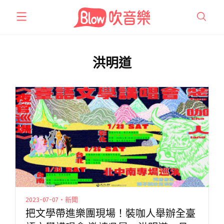
跳
至
主
要
內
洪明道
容
2023-07-07・新聞
把文學帶進樂團現場！裝咖人舉辦全臺