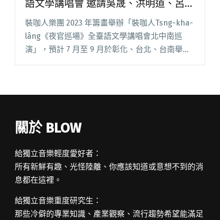
語文學講唱會 邀請吳晟、洪明道、呂美
親等作家參演
裝咖人樂團 2023 年籌畫舉辦「裝咖人Tsng-kha-
lâng《夜官巡場》全臺語文學講唱會北中南巡
演」，預計 7 月至 9 月於彰化、台北、台南舉
辦，三場次與不同的台灣文學家合作，讓文學形
式加入 Live House 場館的樂團現場。身閱讀全文
"把文學帶進樂團現場！裝咖人舉辦全臺語文學講
唱會 邀請吳晟、洪明道、呂美親等作家參演"
關於 BLOW
給獨立音樂輕度愛好者：
所有新鮮有趣、光怪陸離、你應該知道或意想不到的消
息都在這裡。
給獨立音樂重度研究生：
那些冷僻的專業知識、產業觀察、流行趨勢希望能滿足