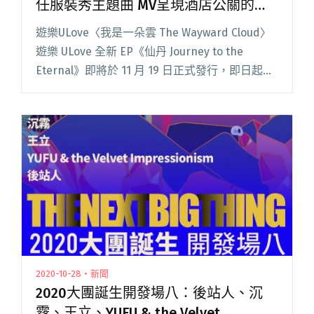
任服裝秀主題曲 MV呈現酒店公關的一
天
遊樂ULove〈我是一朵雲 The Wayward Cloud〉
遊樂 ULove 全新 EP《仙丹 Journey to the
Eternal》即將於 11 月 19 日正式發行，即日起已
可在 StreetVoice 街聲站上搶先聽。日閱讀全文
"【週五看MV】遊樂〈我是一朵雲〉擔任服裝秀
主題曲 MV呈現酒店公關的一天"
2020-10-28・新聞
2020大團誕生開發場八：後站人、沉
霧、王立、YUFU & the Velvet