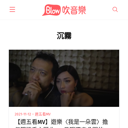
跳
至
主
要
內
沉霧
容
2021-11-12・週五看MV
【週五看MV】遊樂〈我是一朵雲〉擔