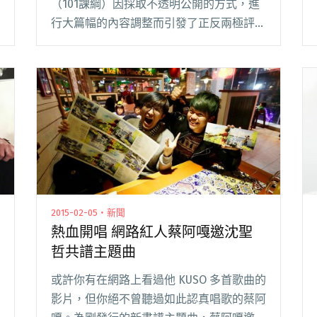
（101課綱）因採取不透明公開的方式，進
行大篇幅的內容調整而引發了正反兩極評價
與爭議。隨著昨日(7/30)反課綱北區高校聯
盟發言人林冠華燒炭身亡，成為壓死駱駝的
最後一根稻草，引起數百名學生群情激憤，
齊聚在閱讀全文 "溫柔又堅強的抵抗 音樂人
以歌陪伴勇敢走上街頭的學生"
2015-02-05・新聞
熱血開唱 網路紅人蔡阿嘎邀沈聖
哲共譜主題曲
或許你有在網路上看過他 KUSO 多首歌曲的
影片，但你絕不曾聽過如此認真唱歌的蔡阿