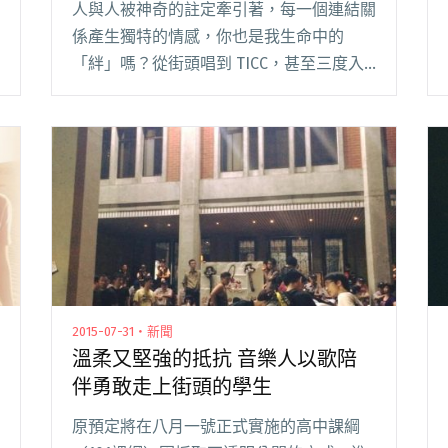
人與人被神奇的註定牽引著，每一個連結關
係產生獨特的情感，你也是我生命中的
「絆」嗎？從街頭唱到 TICC，甚至三度入
圍金曲獎最佳演唱組合，棉花糖曾帶給許多
人向前邁進的動力、勇氣與希望。在 2013
年宣布休團後，沈聖哲仍持續專注於音樂的
創作，閱讀全文 "聽見沈聖哲 在音樂找尋彼
此生命中的絆"
2015-07-31・新聞
溫柔又堅強的抵抗 音樂人以歌陪
伴勇敢走上街頭的學生
原預定將在八月一號正式實施的高中課綱