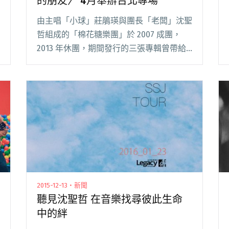
的朋友〉 4月舉辦台北專場
由主唱「小球」莊鵑瑛與團長「老闆」沈聖
哲組成的「棉花糖樂團」於 2007 成團，
2013 年休團，期間發行的三張專輯曾帶給
樂迷滿滿的力量。相隔 8 年後，棉花糖雙
人組再度合體出發，不僅會發行新作，還將
於 4 月 4 日台北 Legacy 舉閱讀全文 "棉花
糖樂團復出發行新單曲〈親愛的朋友〉 4月
舉辦台北專場"
2015-12-13・新聞
聽見沈聖哲 在音樂找尋彼此生命
中的絆