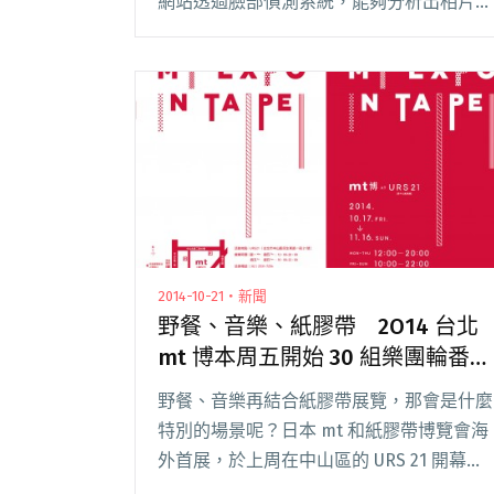
網站透過臉部偵測系統，能夠分析出相片中
人物的年齡和性別。這股風潮近期也在樂團
圈蔓延開來，有趣的是，偵測結果常常跌破
眾人眼鏡，令人又愛又恨、笑料百出，一起
來閱讀全文 "音樂人歲數大公開！認真就輸
了"
2014-10-21・新聞
野餐、音樂、紙膠帶 2O14 台北
mt 博本周五開始 30 組樂團輪番上
陣！
野餐、音樂再結合紙膠帶展覽，那會是什麼
特別的場景呢？日本 mt 和紙膠帶博覽會海
外首展，於上周在中山區的 URS 21 開幕，
吸引許多手作迷到場搶購。此次展覽也與誠