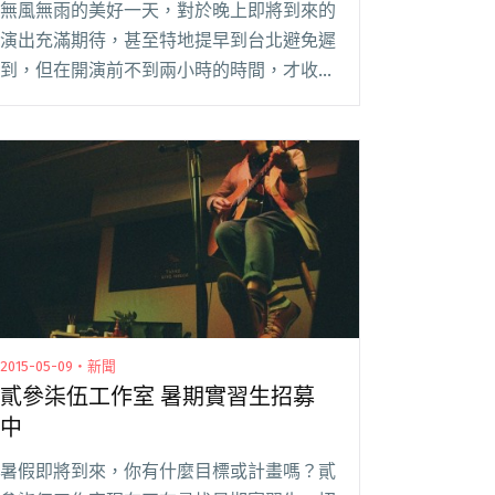
無風無雨的美好一天，對於晚上即將到來的
演出充滿期待，甚至特地提早到台北避免遲
到，但在開演前不到兩小時的時間，才收到
通知說演出取消，是什麼感覺？ 今天原定
於晚上19:30開唱，在新開幕的三創生活園
區舉行的「沈聖哲 ｜一人｜ 夏日特演場」
於接近閱讀全文 "沈聖哲今晚演出臨時被三
創強制取消 超扯理由引起樂迷強烈反彈"
2015-05-09・新聞
貳參柒伍工作室 暑期實習生招募
中
暑假即將到來，你有什麼目標或計畫嗎？貳