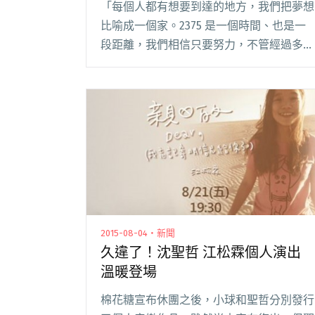
「每個人都有想要到達的地方，我們把夢想
比喻成一個家。2375 是一個時間、也是一
段距離，我們相信只要努力，不管經過多久
的時間、多遠的距離，總有一天終會到
達。」 取自棉花糖創作的第一首歌曲
〈2375〉，貳參柒伍工作室除了一手包辦所
有音樂行銷、閱讀全文 "推全新組合 貳參柒
伍工作室開趴慶祝五周年"
2015-08-04・新聞
久違了！沈聖哲 江松霖個人演出
溫暖登場
棉花糖宣布休團之後，小球和聖哲分別發行