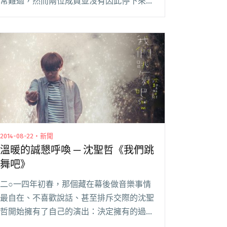
常難過，然而兩位成員並沒有因此停下來，
主唱小球以個人名義繼續創作演出，去年更
以個人身份到香港於呼叫音樂節中演出。如
今另一位成員，一直在背後默默創作演奏的
團長沈聖哲，閱讀全文 "「我們跳舞吧！」
棉花糖聖哲香港演唱會"
2014-08-22・新聞
溫暖的誠懇呼喚 ─ 沈聖哲《我們跳
舞吧》
二○一四年初春，那個藏在幕後做音樂事情
最自在、不喜歡說話、甚至排斥交際的沈聖
哲開始擁有了自己的演出：決定擁有的過程
並不容易。「畢竟自己是個膽小的人吧！」