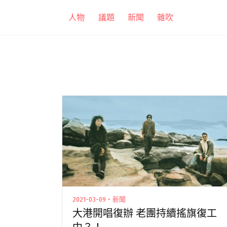
跳
人物
議題
新聞
雜吹
至
主
要
內
容
2021-03-09・新聞
大港開唱復辦 老團持續搖旗復工