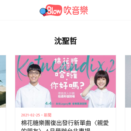
沈聖哲
2021-02-25・新聞
棉花糖樂團復出發行新單曲〈親愛