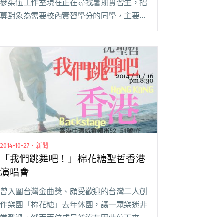
參柒伍工作室現在正在尋找暑期實習生，招
募對象為需要校內實習學分的同學，主要工
作包含活動、行銷企劃以及活動執行，想要
運用所學直接和音樂產業接軌的同學們，趕
緊來報名吧！ 成立於 2011 年，貳參柒伍工
作室閱讀全文 "貳參柒伍工作室 暑期實習生
招募中"
2014-10-27・新聞
「我們跳舞吧！」棉花糖聖哲香港
演唱會
曾入圍台灣金曲獎、頗受歡迎的台灣二人創
作樂團「棉花糖」去年休團，讓一眾樂迷非