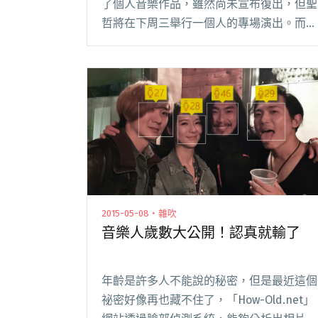
了個人音樂作品，雖然尚未宣布復出，但聖
哲將在下周三舉行一個人的專場演出。而同
樣來自貳參柒伍工作室的江松霖（小松）在
沉澱一年後，也將再度出發、重回舞台，帶
來這段時間累積的創作。 從街頭唱到
TICC，甚至閱讀全文 "久違了！沈聖哲 江松
霖個人演出溫暖登場"
2015-05-08・雜吹
音樂人歲數大公開！認真就輸了
年齡是許多人不能說的秘密，但是最近這個
祕密好像再也藏不住了，「How-Old.net」