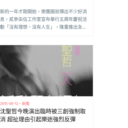
新的一年才剛開始，樂團圈就傳出不少好消
息，貳參柒伍工作室宣布舉行五周年慶祝活
動「沒有理想，沒有人生」，隆重推出全新
組合「沈江核」，老闆沈聖哲也緊接著在昨
晚宣布新婚的喜訊，表示自己已正式登記為
人夫，引起樂迷熱烈反應，紛紛在下方留言
祝福；棉花糖閱讀全文 "恭囍！聖哲宣布登
記成為人夫"
2015-08-12・新聞
沈聖哲今晚演出臨時被三創強制取
消 超扯理由引起樂迷強烈反彈