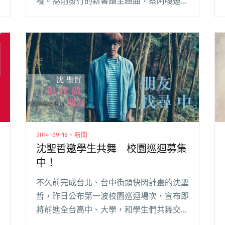
嘎。為剛發行的新書譜主題曲，蔡阿嘎邀棉
花糖的沈聖哲當製作人，共同創作出他的首
支單曲〈腳趾都發燙〉，藉由跳耀的音符，
把這些年寫下的熱血冒險旅程，天馬行空的
歌唱出閱讀全文 "熱血開唱 網路紅人蔡阿嘎
邀沈聖哲共譜主題曲"
2014-09-16・新聞
沈聖哲邀學生共舞 校園巡迴募集
中！
不久前完成台北、台中街頭快閃計畫的沈聖
哲，昨日公布第一波校園巡迴場次，宣布即
將前進全台高中、大學，和學生們共舞交朋
友！歡迎喜歡他的社團或系所，報名邀請沈