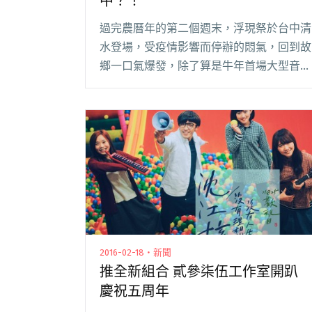
中？！
過完農曆年的第二個週末，浮現祭於台中清
水登場，受疫情影響而停辦的悶氣，回到故
鄉一口氣爆發，除了算是牛年首場大型音樂
祭，名單還驚見休團許久的龐克樂團表兒。
他們一上台連唱〈熱血男兒硬起來〉、〈西
瓜靠大邊〉等經典歌曲，整場高潮不斷，也
替幾組成立閱讀全文 "大港開唱復辦 老團持
續搖旗復工中？！"
2016-02-18・新聞
推全新組合 貳參柒伍工作室開趴
慶祝五周年