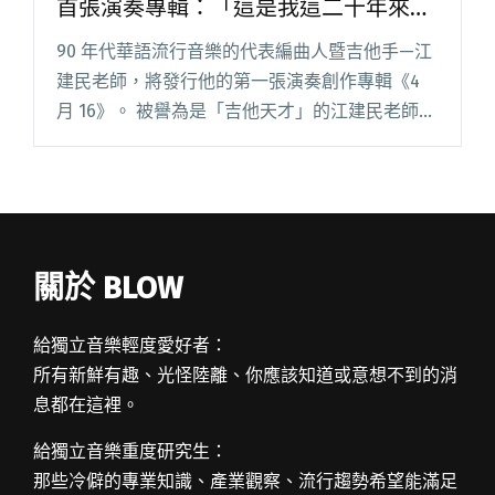
首張演奏專輯：「這是我這二十年來的
日記。」
90 年代華語流行音樂的代表編曲人暨吉他手—江
建民老師，將發行他的第一張演奏創作專輯《4
月 16》。 被譽為是「吉他天才」的江建民老師，
演奏兼具旋律性及技巧性，為 90 年代亞洲第一把
吉他手，曾參與如：劉德華〈孤星淚〉和〈笨小
孩〉、張學友閱讀全文 "曾編出無數華語金曲 吉
他大師江建民談首張演奏專輯：「這是我這二十
年來的日記。」"
關於 BLOW
給獨立音樂輕度愛好者：
所有新鮮有趣、光怪陸離、你應該知道或意想不到的消
息都在這裡。
給獨立音樂重度研究生：
那些冷僻的專業知識、產業觀察、流行趨勢希望能滿足