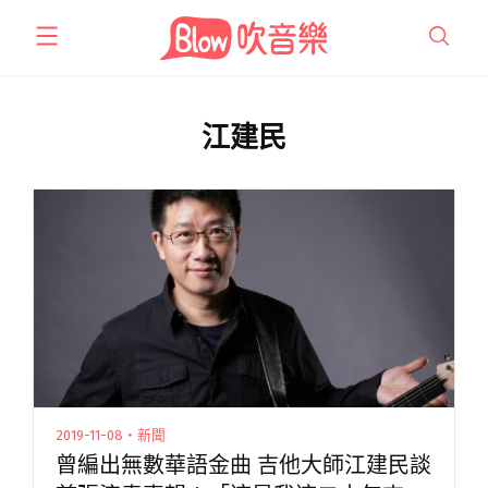
跳
至
主
要
內
江建民
容
2019-11-08・新聞
曾編出無數華語金曲 吉他大師江建民談