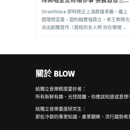
隊高唱室友綠帽慘事 張震嶽發三
首限時新demo
StreetVoice 即時榜正上演群雄爭霸，繼上
週理想混蛋、甜約翰雙強鼎立，老王樂隊也
派出創團首作〈曾經的女人啊 你在哪裡 你
在哪裡〉應戰，曾聽過多次現場的朋友，終
於能在家細細品味，也希望前室友現在一切
都好。永喬 Yung-Chiao 以閱讀全文
"【StreetVoice新歌週報】老王樂隊高唱室
友綠帽慘事 張震嶽發三首限時新demo"
關於 BLOW
給獨立音樂輕度愛好者：
所有新鮮有趣、光怪陸離、你應該知道或意想
給獨立音樂重度研究生：
那些冷僻的專業知識、產業觀察、流行趨勢希