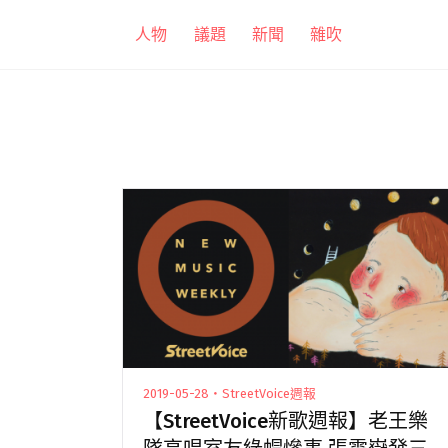
跳
人物
議題
新聞
雜吹
至
主
要
內
容
2019-05-28・StreetVoice週報
【StreetVoice新歌週報】老王樂