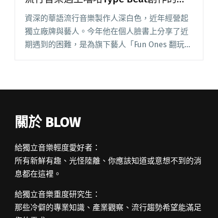
化衝突
資深的華語流行音樂製作人深白色，近年經營起
獨立廠牌與藝人。今年他在個人臉書上分享了近
期遇到的困難，是為旗下藝人「Fun Ones 翻玩」
上網路平台合法購買 Type Beat 做音樂，卻因為
其他歌手恰好使用了相同的 Type Beat 而被閱讀
全文 "版權合法卻產生「抄襲爭議」？談華語流
行音樂遇上嘻哈Type Beat創作的文化衝突"
關於 BLOW
給獨立音樂輕度愛好者：
所有新鮮有趣、光怪陸離、你應該知道或意想不到的消
息都在這裡。
給獨立音樂重度研究生：
那些冷僻的專業知識、產業觀察、流行趨勢希望能滿足