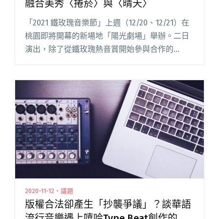
融合美秀〈捲菸〉與〈晴天〉
「2021 鐵玫瑰音樂節」上週（12/20、12/21）在
桃園即將開幕的新場地「陽光劇場」舉辦。二日
演出，除了從鐵玫瑰熱音賞開始參與合作的
「SONY MUSIC 索尼音樂」，召集旗下歌手如：
熊仔、屁孩Ryan、水水Mizu98、柏霖PoLi閱讀全
文 "桃園鐵玫瑰週末落幕 「鐵人88」驚喜融合美
秀〈捲菸〉與〈晴天〉"
2020-11-12・議題
版權合法卻產生「抄襲爭議」？談華語
流行音樂遇上嘻哈Type Beat創作的文