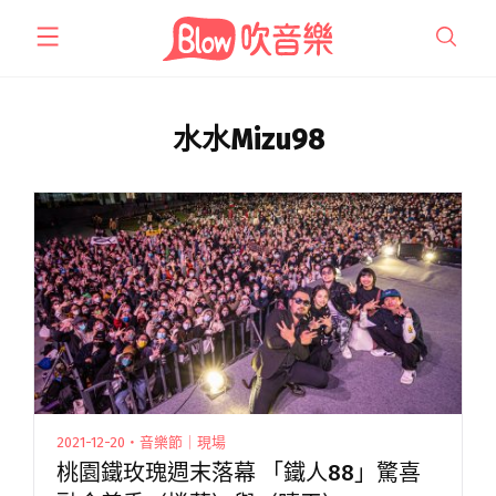
跳
至
主
要
內
水水Mizu98
容
2021-12-20・音樂節｜現場
桃園鐵玫瑰週末落幕 「鐵人88」驚喜