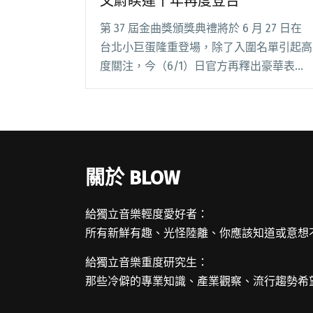
文蔚睽違十年再度登台
第 37 屆金曲獎頒獎典禮將於 6 月 27 日在
台北小巨蛋隆重登場，除了入圍名單引起高
度關注，今（6/1）日官方再釋出豪華表演
卡司：莫文蔚Karen Mok ＆ The
Masters、田馥甄Hebe、比莉Billie、周湯
豪NICKTH閱讀全文 "【金曲37】首波表演
卡司公開 莫文蔚睽違十年再度登台"
關於 BLOW
給獨立音樂輕度愛好者：
所有新鮮有趣、光怪陸離、你應該知道或意想
給獨立音樂重度研究生：
那些冷僻的專業知識、產業觀察、流行趨勢希