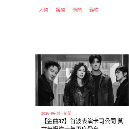
跳
人物
議題
新聞
雜吹
至
主
要
內
容
2026-06-01・新聞
【金曲37】首波表演卡司公開 莫