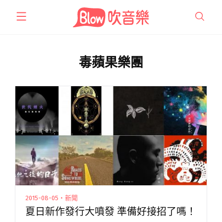
跳
至
主
要
內
毒蘋果樂團
容
2015-08-05・新聞
夏日新作發行大噴發 準備好接招了嗎！