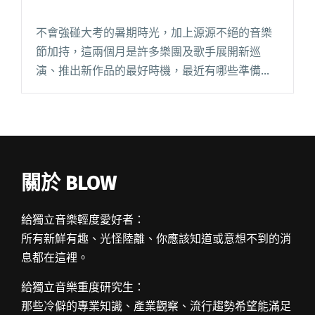
不會強碰大考的暑期時光，加上源源不絕的音樂
節加持，這兩個月是許多樂團及歌手展開新巡
演、推出新作品的最好時機，最近有哪些準備要
上架的新專輯呢？讓我們一次聽到爽，透過首首
好歌一解心頭的悶熱！ 8/02 麻花捲怪獸 《世代
煙火》 成閱讀全文 "夏日新作發行大噴發 準備好
接招了嗎！"
關於 BLOW
給獨立音樂輕度愛好者：
所有新鮮有趣、光怪陸離、你應該知道或意想不到的消
息都在這裡。
給獨立音樂重度研究生：
那些冷僻的專業知識、產業觀察、流行趨勢希望能滿足