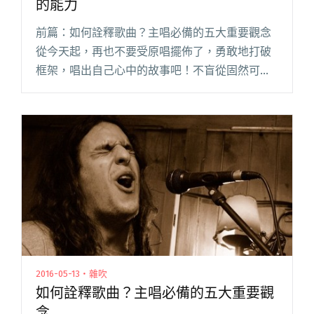
的能力
前篇：如何詮釋歌曲？主唱必備的五大重要觀念
從今天起，再也不要受原唱擺佈了，勇敢地打破
框架，唱出自己心中的故事吧！不盲從固然可
喜，不過，你到底想告訴聽眾些什麼呢？如果歌
詞是未上色的線圖，那麼歌手就是握著彩色筆的
畫家。雖然畫作的輪廓都已經被勾閱讀全文 "如
何唱好一首歌？你需要想像與說故事的能力"
2016-05-13・雜吹
如何詮釋歌曲？主唱必備的五大重要觀
念