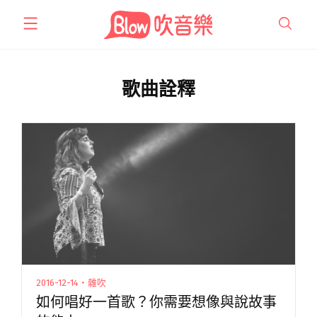
跳
至
主
要
內
歌曲詮釋
容
2016-12-14・雜吹
如何唱好一首歌？你需要想像與說故事