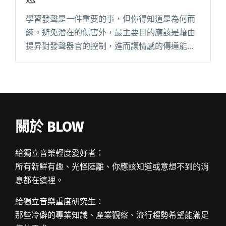
學習發聲是一件重要的事，但你得知道是為何而
練。避免潛在的傷害外，最主要目的應該是藉由
提昇對發聲器官的控制，進而讓情感的傳達能更
順暢。當你的聲音已經乖乖聽話，甚至音高、音
色、音量都完全獨立，接下來呢？ 試著用獨一無
二的口吻，唱出屬於自己的動人閱讀全文 "如何
詮釋歌曲？主唱必備的五大重要觀念"
關於 BLOW
給獨立音樂輕度愛好者：
所有新鮮有趣、光怪陸離、你應該知道或意想不到的消
息都在這裡。
給獨立音樂重度研究生：
那些冷僻的專業知識、產業觀察、流行趨勢希望能滿足