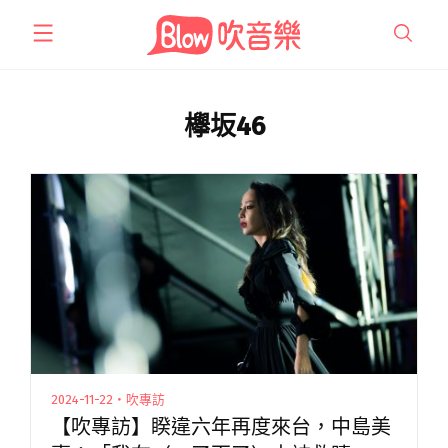
跳
至
主
要
內
欅坂46
容
2024-11-22・吹專訪
【吹專訪】睽違六年再度來台，中島美