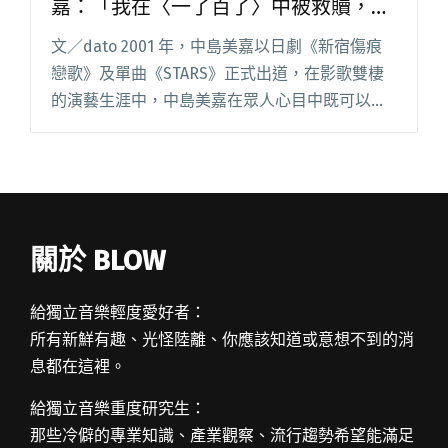
嘉：「我在〈一了百了〉中被救贖，所
以也想把它回饋給其他人。」
文／dato 2001 年，中島美嘉以日劇《新宿傷痕
戀歌》及單曲《STARS》正式出道，在影歌雙棲
的演藝生涯中，中島美嘉在眾人心目中既可以是
《NANA》裡短髮帥氣的模樣，亦可以是能唱出
〈雪花〉這般磅礴情歌天后。在音樂事業上，中
島美嘉作品面向閱讀全文 "【吹專訪】睽違六年
再度來台，中島美嘉：「我在〈一了百了〉中被
救贖，所以也想把它回饋給其他人。」"
關於 BLOW
給獨立音樂輕度愛好者：
所有新鮮有趣、光怪陸離、你應該知道或意想不到的消
息都在這裡。
給獨立音樂重度研究生：
那些冷僻的專業知識、產業觀察、流行趨勢希望能滿足