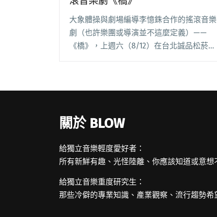
滾音樂劇《橋》
大象體操與劇場編導李憶銖合作的搖滾音樂
劇（也許樂團或導演並不這麼定義）——
《橋》，上週六（8/12）在台北誠品松菸的
誠品表演廳首演，九月還會到台中歌劇院的
小劇場，以及高雄文化中心的至善廳演出。
台灣獨立樂人和劇場合作並不算特別，但以
台灣樂團自閱讀全文 "天真有邪 大象體操的
後啟示錄搖滾音樂劇《橋》"
關於 BLOW
給獨立音樂輕度愛好者：
所有新鮮有趣、光怪陸離、你應該知道或意想
給獨立音樂重度研究生：
那些冷僻的專業知識、產業觀察、流行趨勢希