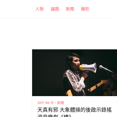
跳
人物
議題
新聞
雜吹
至
主
要
內
容
2017-08-15・新聞
天真有邪 大象體操的後啟示錄搖