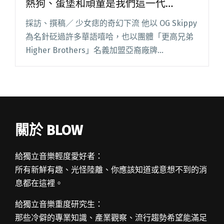
熱狗、蛋堡和頑童是我們這一代
rapper 的必修課
採訪、撰稿／ 少女痣的奇幻下流 他以 OG Skippy
為名針砭過許多華語嘻哈，也以團體「更高兄弟
Higher Brothers」名義加盟亞裔廠牌
「88RISING」，在美國闖出一番成績——馬思唯
不依靠選秀節目加持，單憑自己的作品闖出一閱
讀全文 "【吹專訪】「黑馬饒舌歌手」馬思唯：
熱狗、蛋堡和頑童是我們這一代 rapper 的必修
課"
關於 BLOW
給獨立音樂輕度愛好者：
所有新鮮有趣、光怪陸離、你應該知道或意想不到的消
息都在這裡。
給獨立音樂重度研究生：
那些冷僻的專業知識、產業觀察、流行趨勢希望能滿足