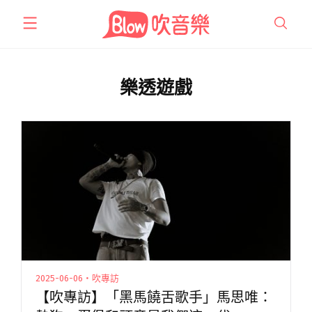
跳
至
主
要
內
樂透遊戲
容
2025-06-06・吹專訪
【吹專訪】「黑馬饒舌歌手」馬思唯：