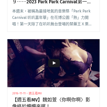
９⋯⋯2023 Park Park Carnival第一
天，你可能錯過演出！
本週末，被稱為最接地氣的音樂祭「Park Park
Carnival 叭叭嘉年華」在花博公園「熱」力開
唱！第一天除了在叭叭舞台登場的禁藥王Ｘ栗子
＋潮州土狗、鶴 The Crane、wannasleep 及 Leo
王，其它舞台無論是搖滾或嘻哈閱讀全文 "五五
身冠彣的新團、方序中化身為低階９⋯⋯2023
Park Park Carnival第一天，你可能錯過演出！"
2016-11-11・週五看MV
【週五看MV】魏如萱〈你啊你啊〉影
像終於姍姍來遲！