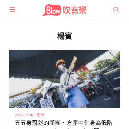
跳
至
主
要
內
楊賓
容
2023-07-16・新聞
五五身冠彣的新團、方序中化身為低階