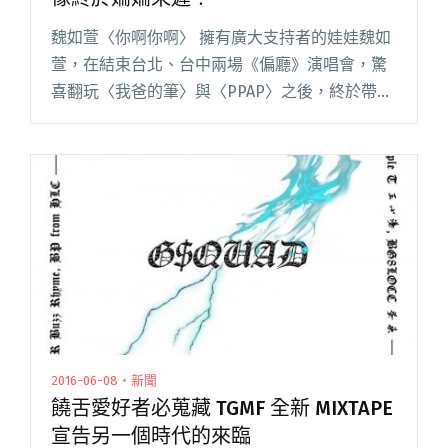
魏如萱〈你啊你啊〉 擁有廣大支持者的娃娃魏如
萱，在結束台北、台中兩場《偏廳》演唱會，驚
喜翻玩〈我爸的筆〉與〈PPAP〉之後，終於帶來
了新專輯《末路狂花》；超級催淚的新歌〈你啊
你啊〉MV 也終於推出了。想法總是天馬行空的娃
娃，不但在這首歌曲融閱讀全文 "【週五看MV】
魏如萱〈你啊你啊〉影像終於姍姍來遲！"
2016-06-08・新聞
饒舌愛好者必蒐藏 TGMF 全新 MIXTAPE
宣告另一個時代的來臨