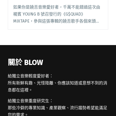
如果你是饒舌音樂愛好者，千萬不能錯過這次由
楊賓 YOUNG B 號召發行的《G$QUAD》
MIXTAPE，參與這張專輯的饒舌歌手各個來頭不
小，同時還有新生代血液注入其中，堪稱是一張
承襲了世代交替，豐富、多元的作品。 饒舌廠牌
TGMF（Th閱讀全文 "饒舌愛好者必蒐藏 TGMF 全
新 MIXTAPE 宣告另一個時代的來臨"
關於 BLOW
給獨立音樂輕度愛好者：
所有新鮮有趣、光怪陸離、你應該知道或意想不到的消
息都在這裡。
給獨立音樂重度研究生：
那些冷僻的專業知識、產業觀察、流行趨勢希望能滿足
您的需求。