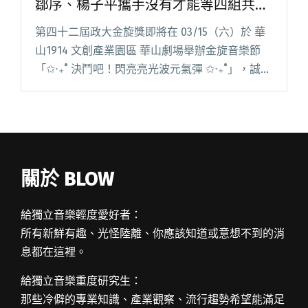
鄒序、楊子平攜手沒有才能等四組共演
驚喜上陣
第四十二屆政大金旋獎即將在 03/15（六）於 華
山1914 文創產業園區 華山劇場舉辦金旋音樂節
「✩‧₊˚ 決鬥吧！閃亮亮光波元氣彈 ✩‧₊˚」，誠摯
歡迎所有熱愛音樂的朋友一同共襄盛舉，相聚華
山，和我們一起跟隨音樂，釋放光波、點燃元
氣！ 閱讀全文 "金旋音樂節即將登場！力邀LAWA
合體鄒序、楊子平攜手沒有才能等四組共演驚喜
上陣"
關於 BLOW
給獨立音樂輕度愛好者：
所有新鮮有趣、光怪陸離、你應該知道或意想不到的消
息都在這裡。
給獨立音樂重度研究生：
那些冷僻的專業知識、產業觀察、流行趨勢希望能滿足