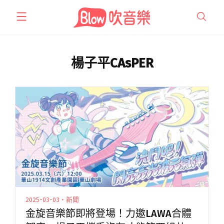
跳
至
主
要
內
楊子平CAsPER
容
2025-03-03・新聞
金旋音樂節即將登場！力邀LAWA合體