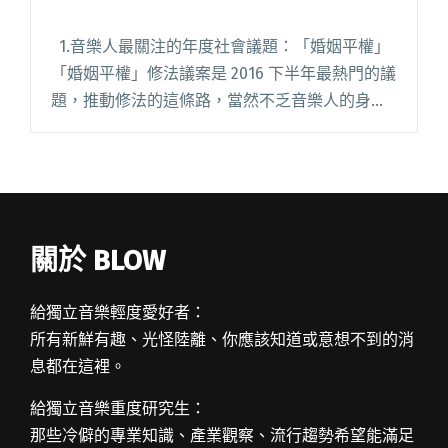
1.音樂人最關注的年度社會議題：「婚姻平權」
「婚姻平權」修法議案是 2016 下半年最熱門的議
題，推動修法的這條路，當然不乏音樂人的身
影，他們不僅在臉書等社群媒體撰文表態、和大
眾一起上街，還有不少人在演出現場拿出彩虹旗
聲援。閱讀全文 "2016 音樂圈大事件"
關於 BLOW
給獨立音樂輕度愛好者：
所有新鮮有趣、光怪陸離、你應該知道或意想不到的消
息都在這裡。
給獨立音樂重度研究生：
那些冷僻的專業知識、產業觀察、流行趨勢希望能滿足