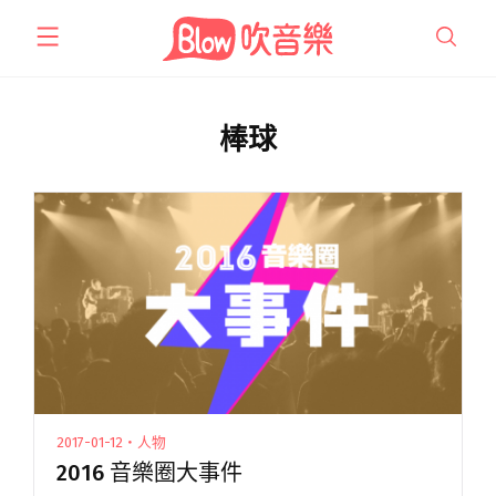
跳
至
主
要
內
棒球
容
2017-01-12・人物
2016 音樂圈大事件