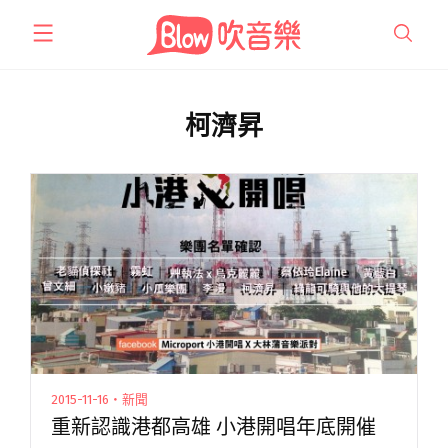
跳
至
主
要
內
柯濟昇
容
2015-11-16・新聞
重新認識港都高雄 小港開唱年底開催