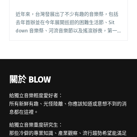
近年來，台灣發展出了不少有趣的音樂祭，包括
去年首辦並在今年展開巡迴的困難生活節、Sit
down 音樂祭、河流音樂節以及搖滾辦喪，第一
屆「小港開唱」將於年底登場。雖然這次活動時
間沒有與大港開唱打對台，但是演出名單也不容
小覷，由在地的老貓偵探閱讀全文 "重新認識港
都高雄 小港開唱年底開催"
關於 BLOW
給獨立音樂輕度愛好者：
所有新鮮有趣、光怪陸離、你應該知道或意想不到的消
息都在這裡。
給獨立音樂重度研究生：
那些冷僻的專業知識、產業觀察、流行趨勢希望能滿足