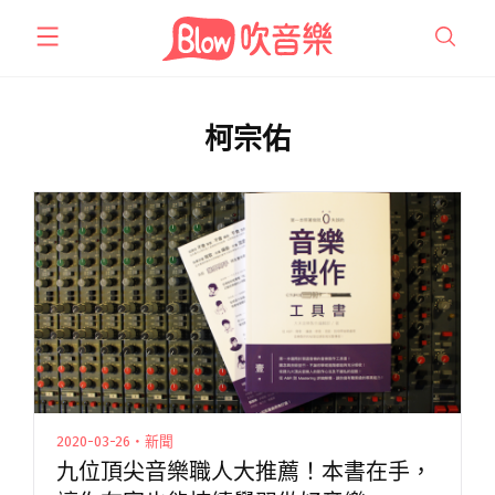
跳
至
主
要
內
柯宗佑
容
2020-03-26・新聞
九位頂尖音樂職人大推薦！本書在手，