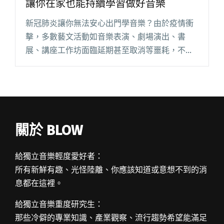
讓你在家也能持續學習做好音樂
新冠肺炎讓你無法安心出門學音樂？由於疫情衝
擊，多數藝文活動如音樂表演、劇場演出、書
展、講座工作坊面臨延期甚至取消等噩耗，不僅
對藝文市場、自由接案、音樂工作者有明顯的衝
擊，民眾也失去機會學習、接觸音樂、藝術與文
化的機會。 所幸文化部擬定的藝文閱讀全文 "九
位頂尖音樂職人大推薦！本書在手，讓你在家也
能持續學習做好音樂"
關於 BLOW
給獨立音樂輕度愛好者：
所有新鮮有趣、光怪陸離、你應該知道或意想不到的消
息都在這裡。
給獨立音樂重度研究生：
那些冷僻的專業知識、產業觀察、流行趨勢希望能滿足