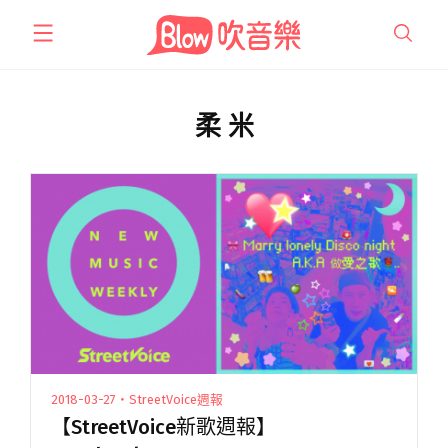
跳
至
主
要
內
柔 米
容
2018-03-27・StreetVoice週報
【StreetVoice新歌週報】