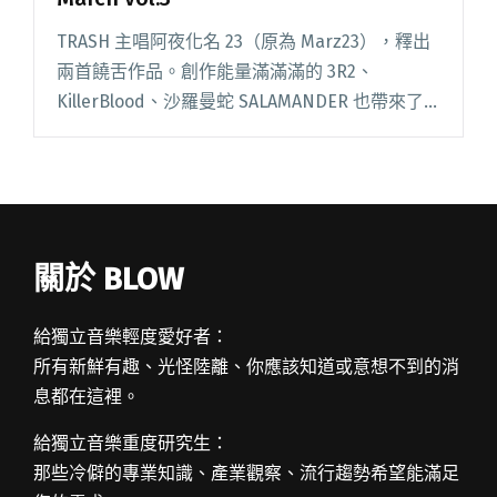
TRASH 主唱阿夜化名 23（原為 Marz23），釋出
兩首饒舌作品。創作能量滿滿滿的 3R2、
KillerBlood、沙羅曼蛇 SALAMANDER 也帶來了
有趣的電子音樂。 【精選新歌】 全部播放 〈華
年〉鹿先森樂隊 《華年》唱的是大閱讀全文
"【StreetVoice新歌週報】 March vol.3"
關於 BLOW
給獨立音樂輕度愛好者：
所有新鮮有趣、光怪陸離、你應該知道或意想不到的消
息都在這裡。
給獨立音樂重度研究生：
那些冷僻的專業知識、產業觀察、流行趨勢希望能滿足