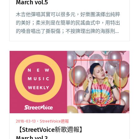
March vol.5
木吉他彈唱其實可以很多元，好樂團演繹出純粹
的美好；柔米則是在簡單的民謠曲式中，用特出
的嗓音唱出了撕裂傷；不按牌理出牌的海豚刑
警，將男女雙主唱的編制發揮得淋漓盡致。喜愛
電子音樂的話，可以聽聽雙主唱迷幻電子團體
「香料」、雙人 EDM 組合「G5閱讀全文
"【StreetVoice新歌週報】 March vol.5"
2018-03-13・StreetVoice週報
【StreetVoice新歌週報】
March vol.3