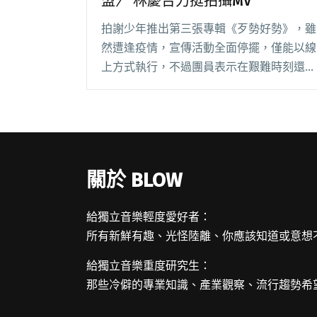
盟〉 林慶台力挺拍攝MV
拍謝少年推出第三張專輯《歹勢好勢》，雖
然遭逢疫情，宣傳活動全面停擺，僅能以線
上方式執行，不過團員表示在艱難時刻還能
透過音樂跟大家交流，即使無法與樂迷見面
分享，或許也是一種人生「好勢」狀態，希
望大家還是要保重身體健康。 不過防疫期
間，拍謝少年閱讀全文 "拍謝少年打造山林
搖滾之作〈山盟〉 林慶台力挺拍攝MV"
關於 BLOW
給獨立音樂輕度愛好者：
所有新鮮有趣、光怪陸離、你應該知道或意想
給獨立音樂重度研究生：
那些冷僻的專業知識、產業觀察、流行趨勢希