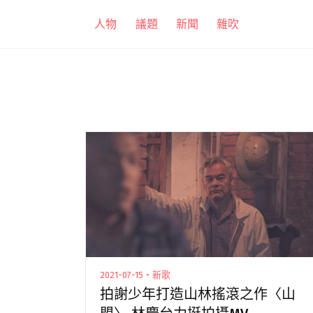
跳
人物
議題
新聞
雜吹
至
主
要
內
容
2021-07-15・新歌
拍謝少年打造山林搖滾之作〈山