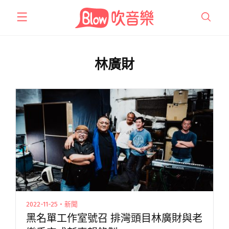
跳
至
主
要
內
林廣財
容
2022-11-25・新聞
黑名單工作室號召 排灣頭目林廣財與老