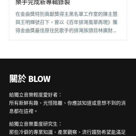
樂手完成新專輯錄製
在金曲獎特別貢獻獎得主黑名單工作室的陳主慧
與王明輝號召下，曾以《百年排灣風華再現》獲
得金曲獎最佳原住民歌手的排灣族頭目林廣財，
與專業老樂手們：「吉他教父」杜俊輝、鐵花村
音樂總監鄭捷任、幻眼合唱團鼓手小 Alan、排灣
族知名部落樂手張威龍，於閱讀全文 "黑名單工
作室號召 排灣頭目林廣財與老樂手完成新專輯錄
製"
關於 BLOW
給獨立音樂輕度愛好者：
所有新鮮有趣、光怪陸離、你應該知道或意想不到的消
息都在這裡。
給獨立音樂重度研究生：
那些冷僻的專業知識、產業觀察、流行趨勢希望能滿足