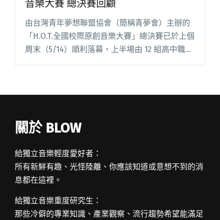
音樂大賽 總決賽回顧
由台灣青年夢想聯盟協會（簡稱青夢會）主辦的
「H.O.T.全國校際原創音樂大賽」總決賽已於上個
周末（5/14）順利落幕，上半場由 12 組高中職參
賽者相繼登場，下半場則為大專生組賽事。天氣
晴朗的午後相當炎熱，在人潮熙來攘往的台北信
義區香堤大道閱讀全文 "現場直擊：H.O.T 第四屆
全國校際原創音樂大賽 總決賽回顧"
關於 BLOW
給獨立音樂輕度愛好者：
所有新鮮有趣、光怪陸離、你應該知道或意想不到的消
息都在這裡。
給獨立音樂重度研究生：
那些冷僻的專業知識、產業觀察、流行趨勢希望能滿足