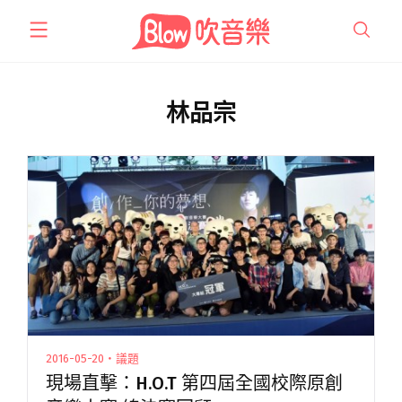
跳
至
主
要
內
林品宗
容
2016-05-20・議題
現場直擊：H.O.T 第四屆全國校際原創