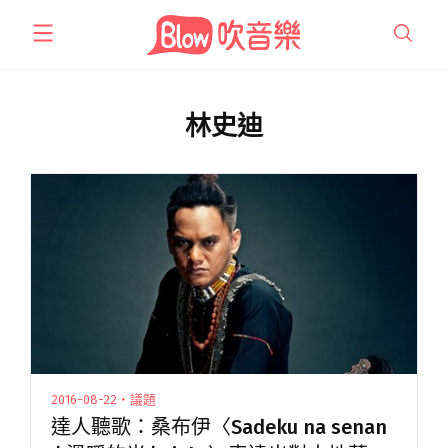
跳
至
主
要
內
林史迪
容
2016-08-22・議題
達人聽歌：桑布伊〈Sadeku na senan