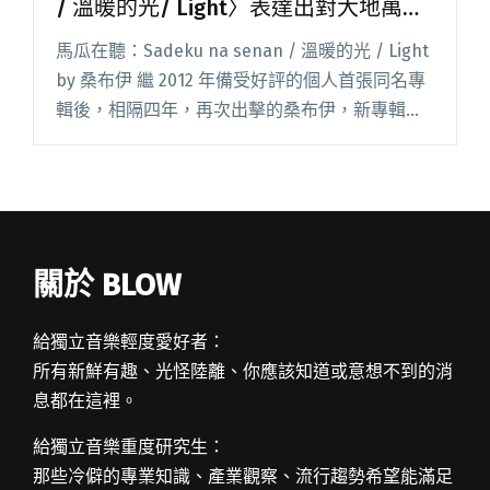
/ 溫暖的光/ Light〉表達出對大地萬物
的尊崇與熱愛
馬瓜在聽：Sadeku na senan / 溫暖的光 / Light
by 桑布伊 繼 2012 年備受好評的個人首張同名專
輯後，相隔四年，再次出擊的桑布伊，新專輯
「椏幹」中首波單曲〈溫暖的光〉，是首帶有著
純粹樸實力量的民謠小品；透過吉他閱讀全文
"達人聽歌：桑布伊〈Sadeku na senan / 溫暖的
光/ Light〉表達出對大地萬物的尊崇與熱愛"
關於 BLOW
給獨立音樂輕度愛好者：
所有新鮮有趣、光怪陸離、你應該知道或意想不到的消
息都在這裡。
給獨立音樂重度研究生：
那些冷僻的專業知識、產業觀察、流行趨勢希望能滿足