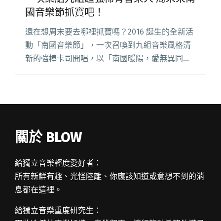
國音樂節抓寶吧！
還在想周末要去哪裡抓寶嗎？2016 誕生的全新活
動「南國音樂節」，一次召喚到九組音樂風格清
新的強棒卡司開唱，以「南國暖陽，愛無異同」
作為號召，邀請大家在 8/27 到屏東中山公園青少
年中心後大草皮一起野餐、聽音樂，用愛支持多
元族群，讓彩虹旗閱讀全文 "一次集結九組超強
稀有音樂人 周末來南國音樂節抓寶吧！"
關於 BLOW
給獨立音樂輕度愛好者：
所有新鮮有趣、光怪陸離、你應該知道或意想不到的消
息都在這裡。
給獨立音樂重度研究生：