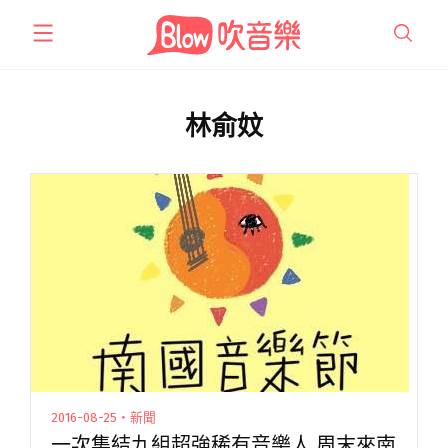
跳
至
主
要
內
林俞妏
容
2016-08-25・新聞
一次集結九組超強稀有音樂人 周末來南