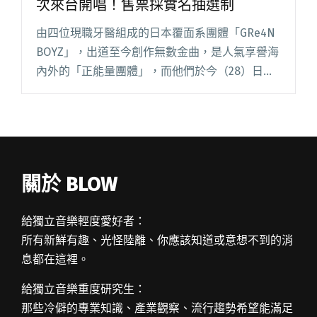
次來台開唱！售票採實名抽選制
由四位現職牙醫組成的日本覆面系團體「GRe4N
BOYZ」，出道至今創作無數金曲，是人氣享譽海
內外的「正能量團體」，而他們於今（28）日風
光宣布，即將要帶著最新日本國內巡演「GRe4N
BOYZ Immersive Live Theater閱讀全文 "「覆面
系正能量團體」GRe4N BOYZ首次來台開唱！售
票採實名抽選制"
關於 BLOW
給獨立音樂輕度愛好者：
所有新鮮有趣、光怪陸離、你應該知道或意想不到的消
息都在這裡。
給獨立音樂重度研究生：
那些冷僻的專業知識、產業觀察、流行趨勢希望能滿足