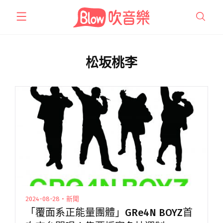
跳
至
主
要
內
松坂桃李
容
2024-08-28・新聞
「覆面系正能量團體」GRe4N BOYZ首