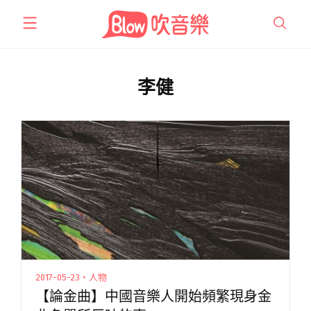
跳
至
主
要
內
李健
容
2017-05-23・人物
【論金曲】中國音樂人開始頻繁現身金