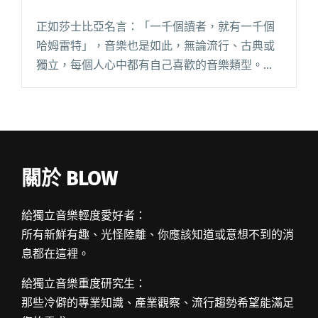
正如莎士比亞名言：「一千個讀者，就有一千個
哈姆雷特」，音樂也是如此，無論流行、古典或
獨立，每個人心中都有自己喜歡的音樂類型。這
次將與聽眾分享幾首相較於傳統流行音樂來說，
較具獨立氣質的歌曲。 朴樹〈生如夏花〉
（2003） 「我是閱讀全文 "一千個讀者，就有一
千個哈姆雷特"
關於 BLOW
給獨立音樂輕度愛好者：
所有新鮮有趣、光怪陸離、你應該知道或意想不到的消
息都在這裡。
給獨立音樂重度研究生：
那些冷僻的專業知識、產業觀察、流行趨勢希望能滿足