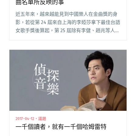
曲名單所反映的事
近五年來，越來越能見到中國樂人在金曲獎的身
影，若從第 24 屆來自上海的李婭莎拿下最佳台語
女歌手獎後算起，第 25 屆除有李健、趙兆等人
外，還有最佳新人李榮浩。去年第 27 屆，更能見
到蘇運瑩、小霞乃至「老將」崔健出現在名單
中。 甫公布的第閱讀全文 "【論金曲】中國音樂
人開始頻繁現身金曲名單所反映的事"
2017-04-12・議題
一千個讀者，就有一千個哈姆雷特